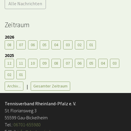
Alle Nachrichten
Zeitraum
2026
08
07
06
05
04
03
02
01
2025
12
11
10
09
08
07
06
05
04
03
02
01
Archiv...
Gesamter Zeitraum
|
Tennisverband Rheinland-Pfalz e. V.
St. Floriansweg 3
55599 Gau-Bickelheim
Tel.:
06701-655980