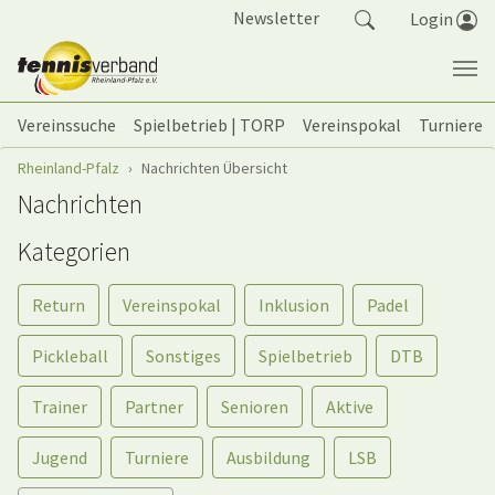
Springe zum Seiteninhalt
Newsletter
Login
Vereinssuche
Spielbetrieb | TORP
Vereinspokal
Turniere
Sie sind hier:
Rheinland-Pfalz
Nachrichten Übersicht
Nachrichten
Kategorien
Return
Vereinspokal
Inklusion
Padel
Pickleball
Sonstiges
Spielbetrieb
DTB
Trainer
Partner
Senioren
Aktive
Jugend
Turniere
Ausbildung
LSB