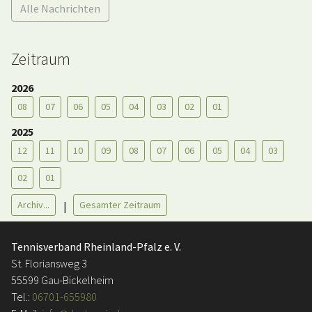
Alle Nachrichten
Zeitraum
2026
08
07
06
05
04
03
02
01
2025
12
11
10
09
08
07
06
05
04
03
02
01
Archiv...
Gesamter Zeitraum
|
Tennisverband Rheinland-Pfalz e. V.
St. Floriansweg 3
55599 Gau-Bickelheim
Tel.:
06701-655980