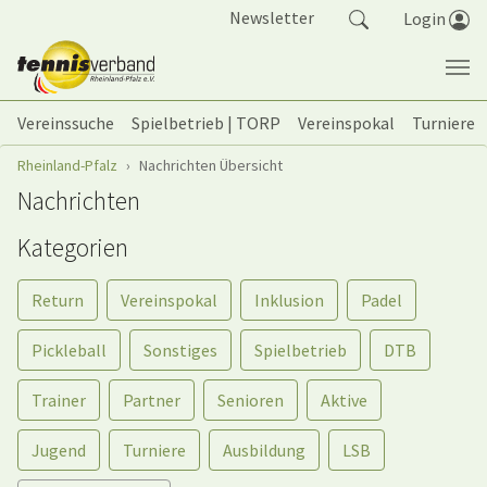
Springe zum Seiteninhalt
Newsletter
Login
Vereinssuche
Spielbetrieb | TORP
Vereinspokal
Turniere
Sie sind hier:
Rheinland-Pfalz
Nachrichten Übersicht
Nachrichten
Kategorien
Return
Vereinspokal
Inklusion
Padel
Pickleball
Sonstiges
Spielbetrieb
DTB
Trainer
Partner
Senioren
Aktive
Jugend
Turniere
Ausbildung
LSB