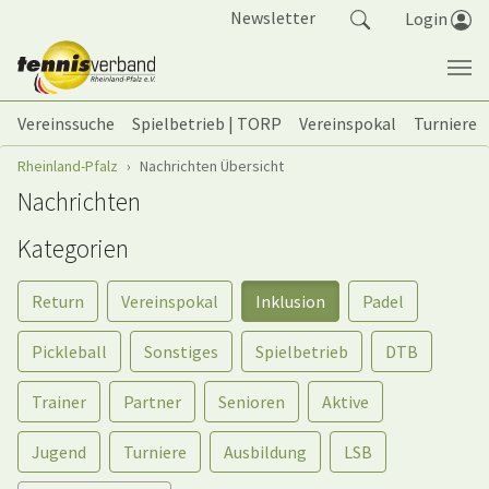
Springe zum Seiteninhalt
Newsletter
Login
Vereinssuche
Spielbetrieb | TORP
Vereinspokal
Turniere
Sie sind hier:
Rheinland-Pfalz
Nachrichten Übersicht
Nachrichten
Kategorien
Return
Vereinspokal
Inklusion
Padel
Pickleball
Sonstiges
Spielbetrieb
DTB
Trainer
Partner
Senioren
Aktive
Jugend
Turniere
Ausbildung
LSB