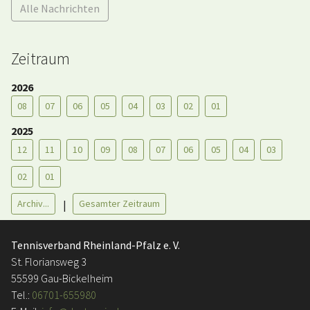
Alle Nachrichten
Zeitraum
2026
08
07
06
05
04
03
02
01
2025
12
11
10
09
08
07
06
05
04
03
02
01
Archiv...
Gesamter Zeitraum
|
Tennisverband Rheinland-Pfalz e. V.
St. Floriansweg 3
55599 Gau-Bickelheim
Tel.:
06701-655980