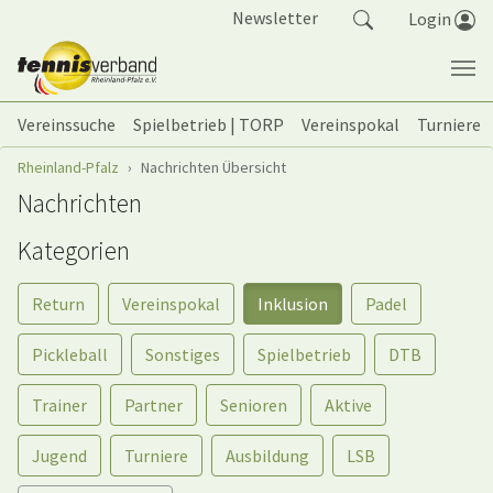
Springe zum Seiteninhalt
Newsletter
Login
Vereinssuche
Spielbetrieb | TORP
Vereinspokal
Turniere
Sie sind hier:
Rheinland-Pfalz
Nachrichten Übersicht
Nachrichten
Kategorien
Return
Vereinspokal
Inklusion
Padel
Pickleball
Sonstiges
Spielbetrieb
DTB
Trainer
Partner
Senioren
Aktive
Jugend
Turniere
Ausbildung
LSB