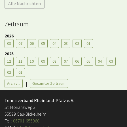
Alle Nachrichten
Zeitraum
2026
08
07
06
05
04
03
02
01
2025
12
11
10
09
08
07
06
05
04
03
02
01
Archiv...
Gesamter Zeitraum
|
Tennisverband Rheinland-Pfalz e. V.
St. Floriansweg 3
55599 Gau-Bickelheim
Tel.:
06701-655980