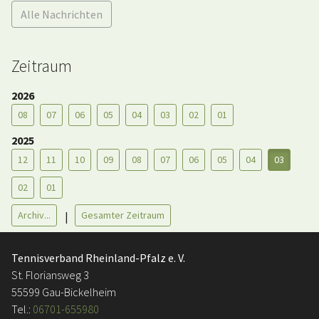
Alle Nachrichten
Zeitraum
2026
08
07
06
05
04
03
02
01
2025
12
11
10
09
08
07
06
05
04
03
02
01
Archiv...
Gesamter Zeitraum
|
Tennisverband Rheinland-Pfalz e. V.
St. Floriansweg 3
55599 Gau-Bickelheim
Tel.:
06701-655980