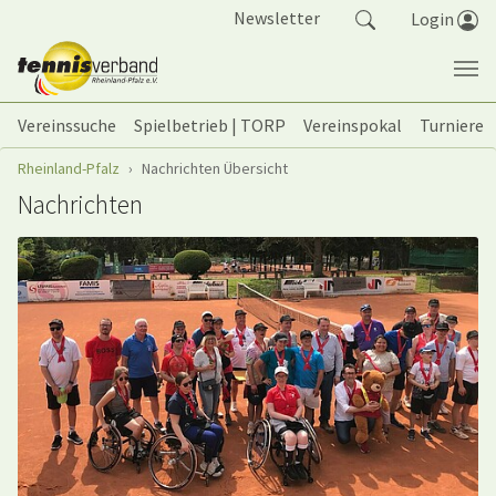
Springe zum Seiteninhalt
Newsletter
Login
Vereinssuche
Spielbetrieb | TORP
Vereinspokal
Turniere
Sie sind hier:
Rheinland-Pfalz
Nachrichten Übersicht
Nachrichten