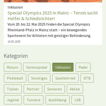
Inklusion
Special Olympics 2025 in Mainz – Tennis sucht
Helfer & Schiedsrichter!
Vom 20. bis 22. Mai 2025 finden die Special Olympics
Rheinland-Pfalz in Mainz statt – ein bewegendes
Sportevent für Athleten mit geistiger Behinderung.
14.03.2025
Kategorien
Return
Vereinspokal
Inklusion
Padel
Pickleball
Sonstiges
Spielbetrieb
DTB
Trainer
Partner
Senioren
Aktive
Jugend
Turniere
Ausbildung
LSB