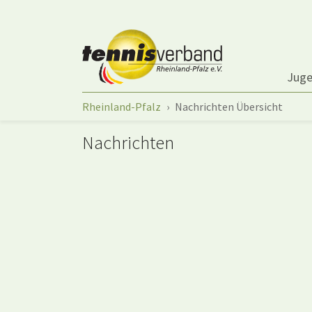
Springe zum Seiteninhalt
Jug
Sie sind hier:
Rheinland-Pfalz
Nachrichten Übersicht
Nachrichten