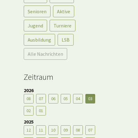
Senioren
Aktive
Jugend
Turniere
Ausbildung
LSB
Alle Nachrichten
Zeitraum
2026
08
07
06
05
04
03
02
01
2025
12
11
10
09
08
07