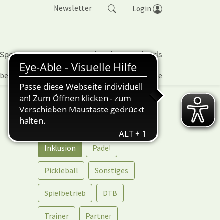
Newsletter
Login
 Sportarten
Partner
Verband
Downloads
lbetrieb | TORP
Vereinspokal
Turniere
Kategorien
Return
Vereinspokal
Inklusion
Padel
Pickleball
Sonstiges
Spielbetrieb
DTB
Trainer
Partner