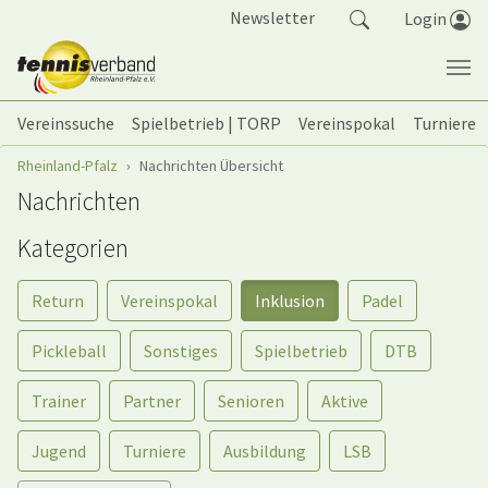
Springe zum Seiteninhalt
Newsletter
Login
Vereinssuche
Spielbetrieb | TORP
Vereinspokal
Turniere
Sie sind hier:
Rheinland-Pfalz
Nachrichten Übersicht
Nachrichten
Kategorien
Return
Vereinspokal
Inklusion
Padel
Pickleball
Sonstiges
Spielbetrieb
DTB
Trainer
Partner
Senioren
Aktive
Jugend
Turniere
Ausbildung
LSB