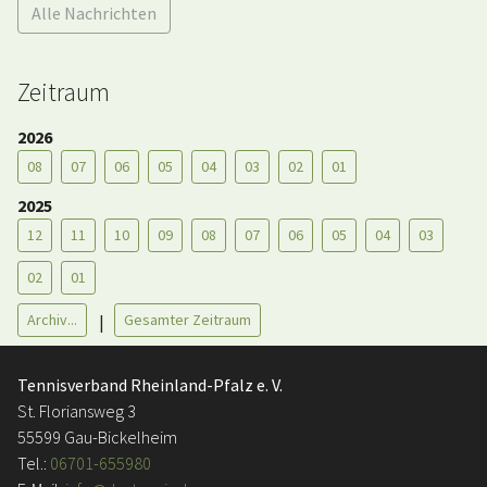
Alle Nachrichten
Zeitraum
2026
08
07
06
05
04
03
02
01
2025
12
11
10
09
08
07
06
05
04
03
02
01
Archiv...
Gesamter Zeitraum
|
Tennisverband Rheinland-Pfalz e. V.
St. Floriansweg 3
55599 Gau-Bickelheim
Tel.:
06701-655980