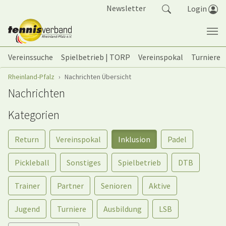
Springe zum Seiteninhalt
Newsletter
Login
Vereinssuche
Spielbetrieb | TORP
Vereinspokal
Turniere
Sie sind hier:
Rheinland-Pfalz
Nachrichten Übersicht
Nachrichten
Kategorien
Return
Vereinspokal
Inklusion
Padel
Pickleball
Sonstiges
Spielbetrieb
DTB
Trainer
Partner
Senioren
Aktive
Jugend
Turniere
Ausbildung
LSB