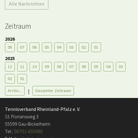
Alle Nachrichten
Zeitraum
2026
08
07
06
05
04
03
02
01
2025
12
11
10
09
08
07
06
05
04
03
02
01
Archiv...
Gesamter Zeitraum
|
Tennisverband Rheinland-Pfalz e. V.
St. Floriansweg 3
55599 Gau-Bickelheim
Tel.:
06701-655980