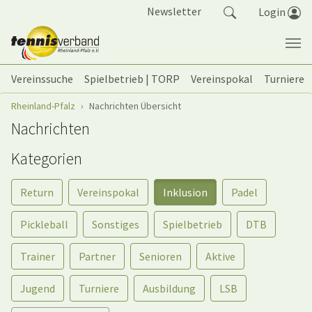
Springe zum Seiteninhalt
Newsletter
Login
Vereinssuche
Spielbetrieb | TORP
Vereinspokal
Turniere
Sie sind hier:
Rheinland-Pfalz
Nachrichten Übersicht
Nachrichten
Kategorien
Return
Vereinspokal
Inklusion
Padel
Pickleball
Sonstiges
Spielbetrieb
DTB
Trainer
Partner
Senioren
Aktive
Jugend
Turniere
Ausbildung
LSB