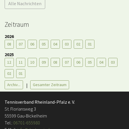
Alle Nachrichten
Zeitraum
2026
08
07
06
05
04
03
02
01
2025
12
11
10
09
08
07
06
05
04
03
02
01
Archiv...
Gesamter Zeitraum
|
Tennisverband Rheinland-Pfalz e. V.
St. Floriansweg 3
55599 Gau-Bickelheim
Tel.:
06701-655980