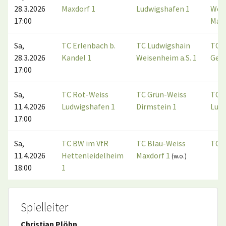
28.3.2026
Maxdorf 1
Ludwigshafen 1
Wei
17:00
Max
Sa,
TC Erlenbach b.
TC Ludwigshain
TC
28.3.2026
Kandel 1
Weisenheim a.S. 1
Ger
17:00
Sa,
TC Rot-Weiss
TC Grün-Weiss
TC R
11.4.2026
Ludwigshafen 1
Dirmstein 1
Lud
17:00
Sa,
TC BW im VfR
TC Blau-Weiss
TC E
11.4.2026
Hettenleidelheim
Maxdorf 1
(w.o.)
18:00
1
Spielleiter
Christian Plöhn