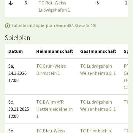
6
TC Rot-Weiss
5
1:9
Ludwigshafen 1
Tabelle und Spielplan
Herren 40 A-Klasse Gr. 020
Spielplan
Datum
Heimmannschaft
Gastmannschaft
Spie
Sa,
TC Grün-Weiss
TC Ludwigshain
PTC
24.1.2026
Dirmstein 1
Weisenheim a.S. 1
Grü
17:00
(Hal
Carl
So,
TC BW im VfR
TC Ludwigshain
TC E
30.11.2025
Hettenleidelheim
Weisenheim a.S. 1
12:00
1
So,
TC Blau-Weiss
TC Erlenbach b.
TC B