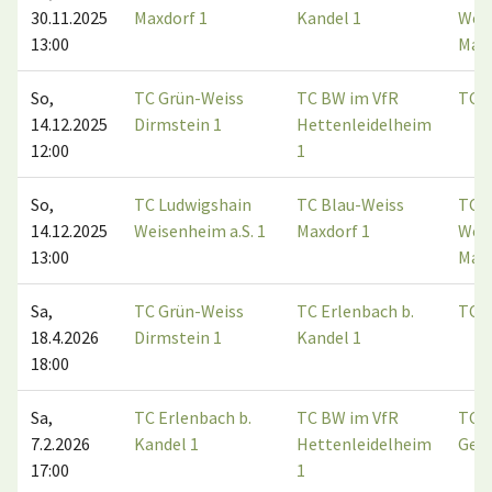
30.11.2025
Maxdorf 1
Kandel 1
Wei
13:00
Max
So,
TC Grün-Weiss
TC BW im VfR
TC E
14.12.2025
Dirmstein 1
Hettenleidelheim
12:00
1
So,
TC Ludwigshain
TC Blau-Weiss
TC B
14.12.2025
Weisenheim a.S. 1
Maxdorf 1
Wei
13:00
Max
Sa,
TC Grün-Weiss
TC Erlenbach b.
TC E
18.4.2026
Dirmstein 1
Kandel 1
18:00
Sa,
TC Erlenbach b.
TC BW im VfR
TC
7.2.2026
Kandel 1
Hettenleidelheim
Ger
17:00
1