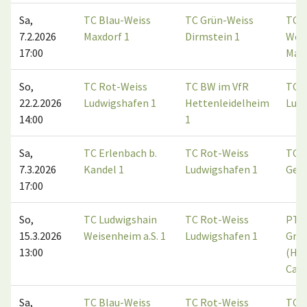
Sa,
TC Blau-Weiss
TC Grün-Weiss
TC B
7.2.2026
Maxdorf 1
Dirmstein 1
Wei
17:00
Max
So,
TC Rot-Weiss
TC BW im VfR
TC R
22.2.2026
Ludwigshafen 1
Hettenleidelheim
Lud
14:00
1
Sa,
TC Erlenbach b.
TC Rot-Weiss
TC
7.3.2026
Kandel 1
Ludwigshafen 1
Ger
17:00
So,
TC Ludwigshain
TC Rot-Weiss
PTC
15.3.2026
Weisenheim a.S. 1
Ludwigshafen 1
Grü
13:00
(Hal
Carl
Sa,
TC Blau-Weiss
TC Rot-Weiss
TC B