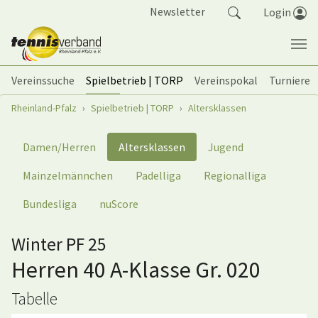
Springe zum Seiteninhalt
Newsletter
Login
Vereinssuche
Spielbetrieb | TORP
Vereinspokal
Turniere
Sie sind hier:
Rheinland-Pfalz
Spielbetrieb | TORP
Altersklassen
Damen/Herren
Altersklassen
Jugend
Mainzelmännchen
Padelliga
Regionalliga
Bundesliga
nuScore
Winter PF 25
Herren 40 A-Klasse Gr. 020
Tabelle