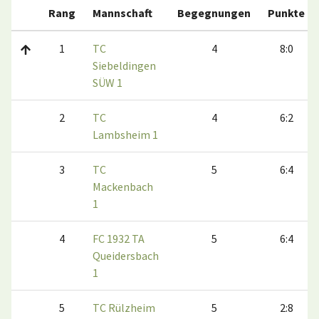
Rang
Mannschaft
Begegnungen
Punkte
1
TC
4
8:0
Siebeldingen
SÜW 1
2
TC
4
6:2
Lambsheim 1
3
TC
5
6:4
Mackenbach
1
4
FC 1932 TA
5
6:4
Queidersbach
1
5
TC Rülzheim
5
2:8