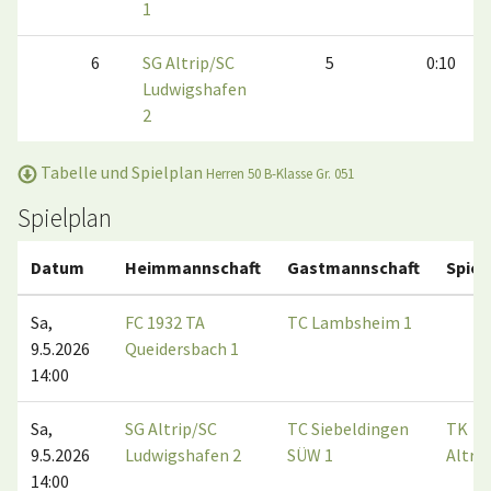
1
6
SG Altrip/SC
5
0:10
Ludwigshafen
2
Tabelle und Spielplan
Herren 50 B-Klasse Gr. 051
Spielplan
Datum
Heimmannschaft
Gastmannschaft
Spiel
Sa,
FC 1932 TA
TC Lambsheim 1
9.5.2026
Queidersbach 1
14:00
Sa,
SG Altrip/SC
TC Siebeldingen
TK
9.5.2026
Ludwigshafen 2
SÜW 1
Altrip
14:00