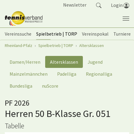
Springe zum Seiteninhalt
Newsletter
Login
Vereinssuche
Spielbetrieb | TORP
Vereinspokal
Turniere
Sie sind hier:
Rheinland-Pfalz
Spielbetrieb | TORP
Altersklassen
Damen/Herren
Altersklassen
Jugend
Mainzelmännchen
Padelliga
Regionalliga
Bundesliga
nuScore
PF 2026
Herren 50 B-Klasse Gr. 051
Tabelle