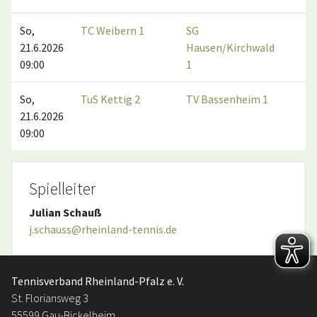
So,
TC Weibern 1
SG
4:
21.6.2026
Hausen/Kirchwald
09:00
1
So,
TuS Kettig 2
TV Bassenheim 1
1:
21.6.2026
09:00
Spielleiter
Julian Schauß
j.schauss@rheinland-tennis.de
Tennisverband Rheinland-Pfalz e. V.
St. Floriansweg 3
55599 Gau-Bickelheim