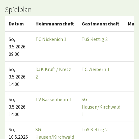
Spielplan
Datum
Heimmannschaft
Gastmannschaft
Matc
So,
TC Nickenich 1
TuS Kettig 2
5:
3.5.2026
09:00
So,
DJK Kruft / Kretz
TC Weibern 1
4:
3.5.2026
2
14:00
So,
TV Bassenheim 1
SG
5:
3.5.2026
Hausen/Kirchwald
14:00
1
So,
SG
TuS Kettig 2
1:
10.5.2026
Hausen/Kirchwald