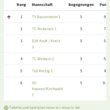
Rang
Mannschaft
Begegnungen
Punk
1
TV Bassenheim 1
5
9:1
2
TC Nickenich 1
5
7:3
3
DJK Kruft / Kretz
5
5:5
2
4
TC Weibern 1
5
5:5
5
TuS Kettig 2
5
4:6
6
SG
5
0:10
Hausen/Kirchwald
1
Tabelle und Spielplan
Herren 30 C-Klasse Gr. 086