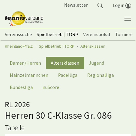
Springe zum Seiteninhalt
Newsletter
Login
Vereinssuche
Spielbetrieb | TORP
Vereinspokal
Turniere
Sie sind hier:
Rheinland-Pfalz
Spielbetrieb | TORP
Altersklassen
Damen/Herren
Altersklassen
Jugend
Mainzelmännchen
Padelliga
Regionalliga
Bundesliga
nuScore
RL 2026
Herren 30 C-Klasse Gr. 086
Tabelle