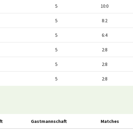
5
10:0
5
8:2
5
6:4
5
2:8
5
2:8
5
2:8
ft
Gastmannschaft
Matches