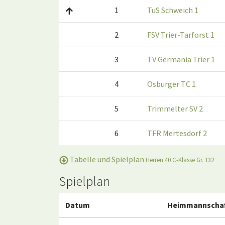
1
TuS Schweich 1
2
FSV Trier-Tarforst 1
3
TV Germania Trier 1
4
Osburger TC 1
5
Trimmelter SV 2
6
TFR Mertesdorf 2
Tabelle und Spielplan
Herren 40 C-Klasse Gr. 132
Spielplan
Datum
Heimmannscha