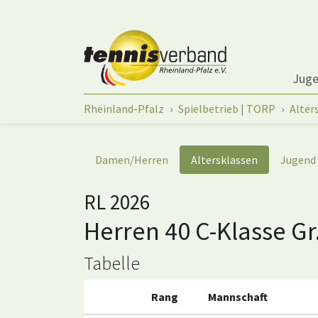
Springe zum Seiteninhalt
Jug
Sie sind hier:
Rheinland-Pfalz
Spielbetrieb | TORP
Alter
Damen/Herren
Altersklassen
Jugend
RL 2026
Herren 40 C-Klasse Gr
Tabelle
Rang
Mannschaft