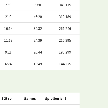
27:3
57:8
349:115
21:9
46:20
310:189
16:14
32:32
261:246
11:19
24:39
210:295
9:21
20:44
195:299
6:24
13:49
144:325
Sätze
Games
Spielbericht