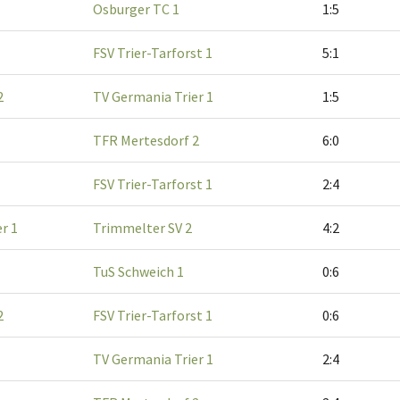
Osburger TC 1
1:5
FSV Trier-Tarforst 1
5:1
2
TV Germania Trier 1
1:5
TFR Mertesdorf 2
6:0
FSV Trier-Tarforst 1
2:4
r 1
Trimmelter SV 2
4:2
TuS Schweich 1
0:6
2
FSV Trier-Tarforst 1
0:6
TV Germania Trier 1
2:4