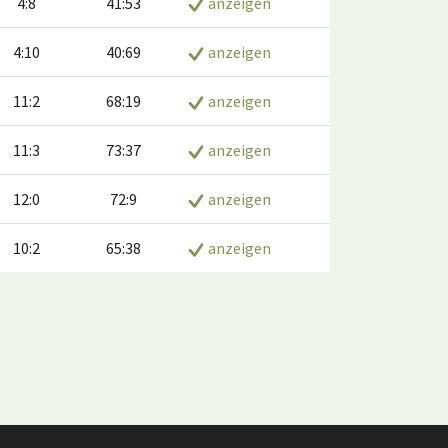
4:8
41:53
anzeigen
4:10
40:69
anzeigen
11:2
68:19
anzeigen
11:3
73:37
anzeigen
12:0
72:9
anzeigen
10:2
65:38
anzeigen