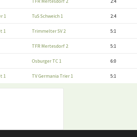
TFR Mertesdorf 2
2:4
r 1
TuS Schweich 1
2:4
t 1
Trimmelter SV 2
5:1
TFR Mertesdorf 2
5:1
Osburger TC 1
6:0
t 1
TV Germania Trier 1
5:1