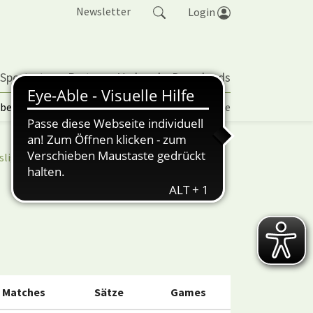
Newsletter
Login
 Sportarten
Partner
Verband
Downloads
lbetrieb | TORP
Vereinspokal
Turniere
sliga
nuScore
Matches
Sätze
Games