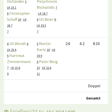
Holländer
Polychronis
1
·
Michailidis
LK 15.1
7
Christopher
6
·
LK 18.7
Schuff
Uli Beier
10
·
LK
4
9
·
24.7
LK 19.3
7
7
Uli Wendt
Martin
2:6
6:2
8:10
4
6
·
5
Karle
LK 23.6
10
·
LK
Hartmut
5
19.9
Zimmermann
Peter Berg
6
7
·
LK 21.8
13
·
LK 22.4
9
11
Doppel
Gesamt
Spielbericht
Sa, 15.6.2024 14:00