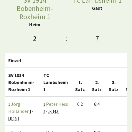
SV 1914
TC Lambsheim 1
Bobenheim-
Gast
Roxheim 1
Heim
2
:
7
Einzel
SV 1914
TC
Bobenheim-
Lambsheim
1.
2.
3.
Roxheim 1
1
Satz
Satz
Satz
Ma
Jörg
Peter Hess
6:2
6:4
1
1
Holländer
1
·
2
·
LK 14.3
LK 15.1