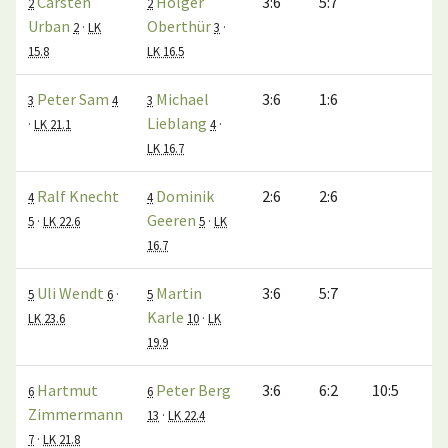
Carsten
Holger
3:6
5:7
2
2
Urban
Oberthür
2
·
LK
3
·
15.8
LK 16.5
Peter Sam
Michael
3:6
1:6
3
4
3
Lieblang
·
LK 21.1
4
·
LK 16.7
Ralf Knecht
Dominik
2:6
2:6
4
4
Geeren
5
·
LK 22.6
5
·
LK
16.7
Uli Wendt
Martin
3:6
5:7
5
6
·
5
Karle
LK 23.6
10
·
LK
19.9
Hartmut
Peter Berg
3:6
6:2
10:5
6
6
Zimmermann
13
·
LK 22.4
7
·
LK 21.8