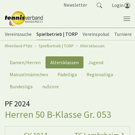
Springe zum Seiteninhalt
Newsletter
Login
Vereinssuche
Spielbetrieb | TORP
Vereinspokal
Turniere
Sie sind hier:
Rheinland-Pfalz
Spielbetrieb | TORP
Altersklassen
Damen/Herren
Altersklassen
Jugend
Mainzelmännchen
Padelliga
Regionalliga
Bundesliga
nuScore
PF 2024
Herren 50 B-Klasse Gr. 053