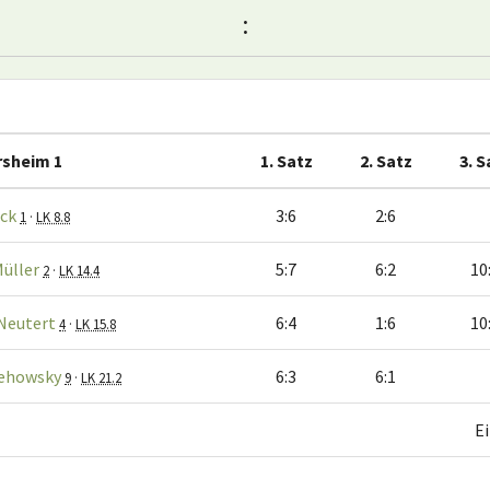
:
rsheim 1
1. Satz
2. Satz
3. S
uck
3:6
2:6
1
·
LK 8.8
üller
5:7
6:2
10
2
·
LK 14.4
Neutert
6:4
1:6
10
4
·
LK 15.8
ehowsky
6:3
6:1
9
·
LK 21.2
E