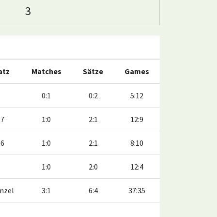
3
atz
Matches
Sätze
Games
0:1
0:2
5:12
:7
1:0
2:1
12:9
:6
1:0
2:1
8:10
1:0
2:0
12:4
inzel
3:1
6:4
37:35