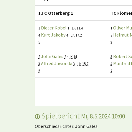
1.TC Otterberg 1
TC Flome
Dieter Kobel
Oliver M
1
1
·
LK 11.4
1
Kurt Jakoby
Helmut M
4
4
·
LK 17.2
2
5
3
John Gales
Robert S
2
2
·
LK 14
3
Alfred Jaworski
Manfred 
3
3
·
LK 15.7
4
5
7
Spielbericht
Mi, 8.5.2024 10:00
Oberschiedsrichter: John Gales