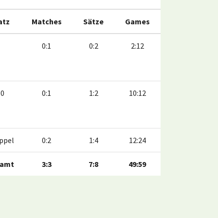
atz
Matches
Sätze
Games
0:1
0:2
2:12
10
0:1
1:2
10:12
ppel
0:2
1:4
12:24
amt
3:3
7:8
49:59