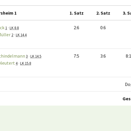
rsheim 1
1. Satz
2. Satz
3. S
uck
2:6
0:6
1
·
LK 8.8
üller
2
·
LK 14.4
chindelmann
7:5
3:6
8:
3
·
LK 14.5
Neutert
4
·
LK 15.8
Do
Ges