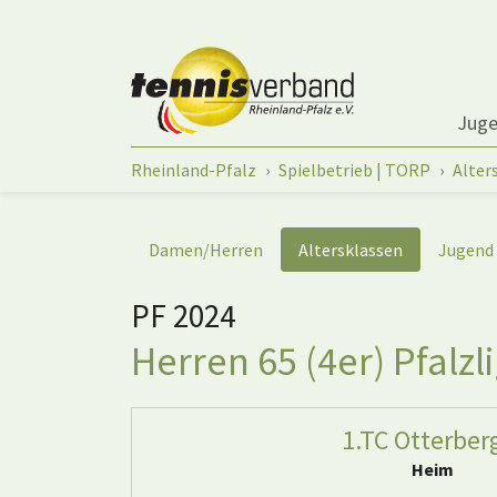
Springe zum Seiteninhalt
Jug
Sie sind hier:
Rheinland-Pfalz
Spielbetrieb | TORP
Alter
Damen/Herren
Altersklassen
Jugend
PF 2024
Herren 65 (4er) Pfalzl
1.TC Otterber
Heim