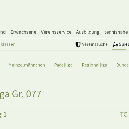
end
Erwachsene
Vereinsservice
Ausbildung
tennisnahe
sklassen
Vereinssuche
Spie
Mainzelmännchen
Padelliga
Regionalliga
Bunde
iga Gr. 077
g 1
TC