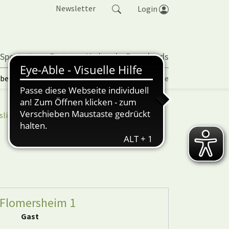
Newsletter
Login
 Sportarten
Partner
Verband
Downloads
lbetrieb | TORP
Vereinspokal
Turniere
sliga
nuScore
 Flomersheim 1
Gast