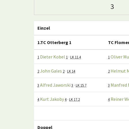
3
Einzel
1.TC Otterberg 1
TC Flome
Dieter Kobel
Oliver M
1
1
·
LK 11.4
1
John Gales
Helmut M
2
2
·
LK 14
2
Alfred Jaworski
Manfred 
3
3
·
LK 15.7
3
Kurt Jakoby
Reiner W
4
4
·
LK 17.2
4
Doppel