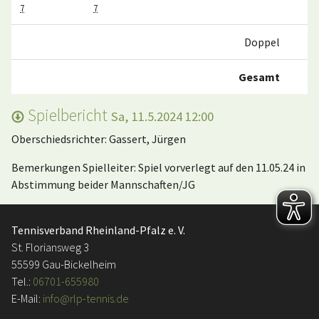
7
7
Doppel
0
Gesamt
4
Spielbericht
Sa, 11.5.2024 12:00
Oberschiedsrichter: Gassert, Jürgen
Bemerkungen Spielleiter: Spiel vorverlegt auf den 11.05.24 in
Abstimmung beider Mannschaften/JG
Tennisverband Rheinland-Pfalz e. V.
St. Floriansweg 3
55599 Gau-Bickelheim
Tel.:
06701-655980
E-Mail:
info@rlp-tennis.de