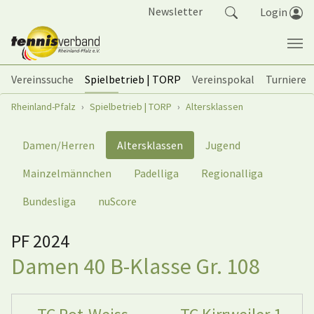
Springe zum Seiteninhalt
Newsletter
Login
Vereinssuche
Spielbetrieb | TORP
Vereinspokal
Turniere
Sie sind hier:
Rheinland-Pfalz
Spielbetrieb | TORP
Altersklassen
Damen/Herren
Altersklassen
Jugend
Mainzelmännchen
Padelliga
Regionalliga
Bundesliga
nuScore
PF 2024
Damen 40 B-Klasse Gr. 108