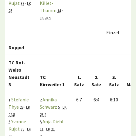
Kujat
Killet-
38
·
LK
Thumm
25
14
·
LK 24.5
Einzel
4
Doppel
TC Rot-
Weiss
Neustadt
TC
1.
2.
3.
3
Kirrweiler 1
Satz
Satz
Satz
Mat
Stefanie
Annika
6:7
6:4
6:10
0
1
2
Thye
Schwarz
29
·
LK
5
·
LK
22.8
23.2
Yvonne
Anja Diehl
6
5
Kujat
38
·
LK
11
·
LK 21