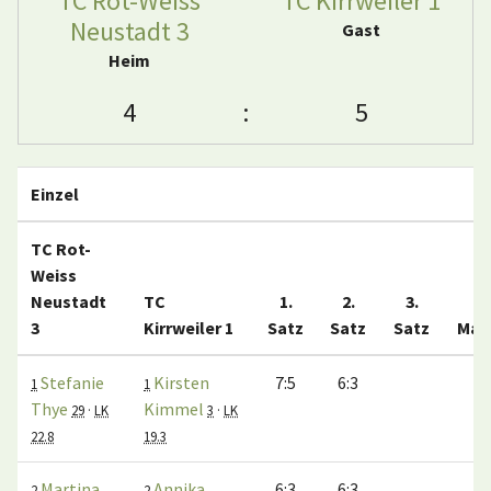
TC Rot-Weiss
TC Kirrweiler 1
Neustadt 3
Gast
Heim
4
:
5
Einzel
TC Rot-
Weiss
Neustadt
TC
1.
2.
3.
3
Kirrweiler 1
Satz
Satz
Satz
Mat
Stefanie
Kirsten
7:5
6:3
1
1
1
Thye
Kimmel
29
·
LK
3
·
LK
22.8
19.3
Martina
Annika
6:3
6:3
1
2
2