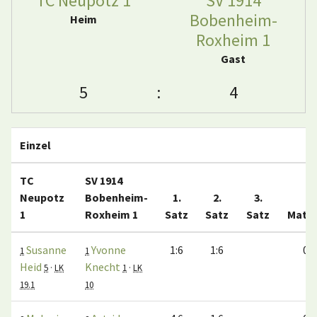
TC Neupotz 1
SV 1914
Bobenheim-
Heim
Roxheim 1
Gast
5
:
4
Einzel
TC
SV 1914
Neupotz
Bobenheim-
1.
2.
3.
1
Roxheim 1
Satz
Satz
Satz
Matc
Susanne
Yvonne
1:6
1:6
0:1
1
1
Heid
Knecht
5
·
LK
1
·
LK
19.1
10