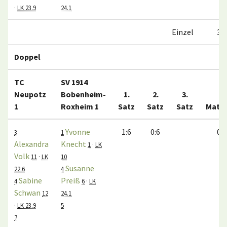
·
LK 23.9
24.1
Einzel
3:3
Doppel
TC
SV 1914
Neupotz
Bobenheim-
1.
2.
3.
1
Roxheim 1
Satz
Satz
Satz
Matc
Yvonne
1:6
0:6
0:1
3
1
Alexandra
Knecht
1
·
LK
Volk
11
·
LK
10
Susanne
22.6
4
Sabine
Preiß
4
6
·
LK
Schwan
12
24.1
·
LK 23.9
5
7