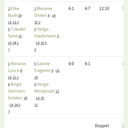
Elke
Melanie
6:1
6:7
12:10
1:0
2
2
Burk
Dinkel
10
·
4
·
LK
LK 22.2
23.2
Traudel
Helga
5
3
Sand
Haußmann
13
·
5
LK 24.1
·
LK 23.5
7
5
Melanie
Sabine
6:0
6:1
1:0
1
5
Lösch
Engelen
8
·
9
·
LK
LK 21.1
25
Birgit
Helga
6
6
Gehrlein-
Weisbrodt
12
Schäfer
20
·
LK 25
·
LK 24.3
11
7
Doppel
2:1