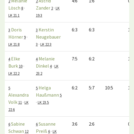
Melanie
Astrid
4:6
1:6
0:1
2
2
Lösch
Zander
8
·
2
·
LK
LK 21.1
19.3
Doris
Kerstin
6:3
6:3
1:0
3
3
Hörner
Neugebauer
9
·
LK 21.8
3
·
LK 22.3
Elke
Melanie
7:5
6:2
1:0
4
4
Burk
Dinkel
10
·
4
·
LK
LK 22.2
23.2
Helga
6:2
5:7
10:5
1:0
5
5
Alexandra
Haußmann
5
Volk
11
·
LK
·
LK 23.5
22.6
Sabine
Susanne
3:6
2:6
0:1
6
6
Schwan
Preiß
12
6
·
LK