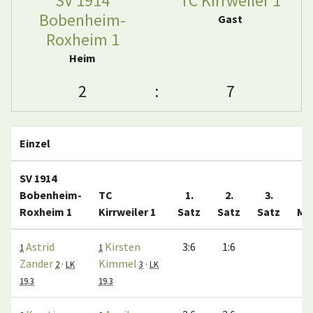
SV 1914
TC Kirrweiler 1
Bobenheim-
Gast
Roxheim 1
Heim
2
:
7
Einzel
SV 1914
Bobenheim-
TC
1.
2.
3.
Roxheim 1
Kirrweiler 1
Satz
Satz
Satz
Ma
Astrid
Kirsten
3:6
1:6
1
1
Zander
Kimmel
2
·
LK
3
·
LK
19.3
19.3