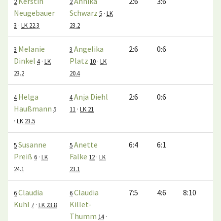
Kerstin
Annika
2:6
3:6
2
2
Neugebauer
Schwarz
5
·
LK
3
·
LK 22.3
23.2
Melanie
Angelika
2:6
0:6
3
3
Dinkel
Platz
4
·
LK
10
·
LK
23.2
20.4
Helga
Anja Diehl
2:6
0:6
4
4
Haußmann
5
11
·
LK 21
·
LK 23.5
Susanne
Anette
6:4
6:1
5
5
Preiß
Falke
6
·
LK
12
·
LK
24.1
23.1
Claudia
Claudia
7:5
4:6
8:10
6
6
Kuhl
Killet-
7
·
LK 23.8
Thumm
14
·