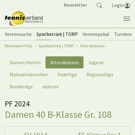
Springe zum Seiteninhalt
Newsletter
Login
Vereinssuche
Spielbetrieb | TORP
Vereinspokal
Turniere
Sie sind hier:
Rheinland-Pfalz
Spielbetrieb | TORP
Altersklassen
Damen/Herren
Altersklassen
Jugend
Mainzelmännchen
Padelliga
Regionalliga
Bundesliga
nuScore
PF 2024
Damen 40 B-Klasse Gr. 108