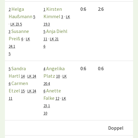
Helga
Kirsten
0:6
2:6
2
1
Haußmann
Kimmel
5
3
·
LK
·
LK 23.5
19.3
Susanne
Anja Diehl
3
5
Preiß
6
·
LK
11
·
LK 21
24.1
6
5
Sandra
Angelika
0:6
0:6
5
4
Hartl
Platz
14
·
LK 24
10
·
LK
Carmen
6
20.4
Etzel
Anette
15
·
LK 24
6
Falke
11
12
·
LK
23.1
10
Doppel