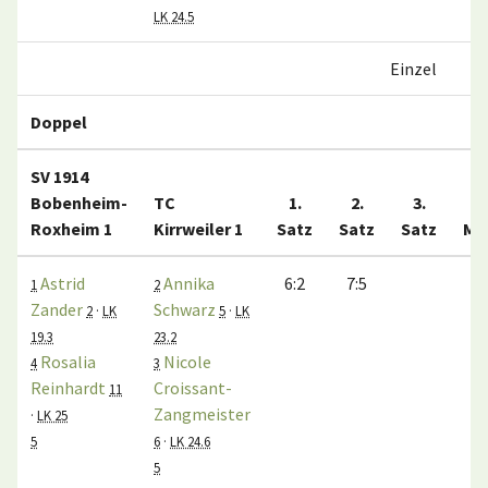
LK 24.5
Einzel
Doppel
SV 1914
Bobenheim-
TC
1.
2.
3.
Roxheim 1
Kirrweiler 1
Satz
Satz
Satz
Ma
Astrid
Annika
6:2
7:5
1
2
Zander
Schwarz
2
·
LK
5
·
LK
19.3
23.2
Rosalia
Nicole
4
3
Reinhardt
Croissant-
11
Zangmeister
·
LK 25
5
6
·
LK 24.6
5