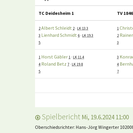
TC Deidesheim 1
TV 1846
Albert Schleidt
Christ
2
2
·
LK 13.3
1
Lienhard Schmidt
Rainer
3
6
·
LK 19.3
2
5
3
Horst Gäbler
Konra
1
1
·
LK 11.4
3
Roland Betz
Bernh
4
7
·
LK 19.8
4
5
7
Spielbericht
Mi, 19.6.2024 11:00
Oberschiedsrichter: Hans-Jörg Wingerter 10200