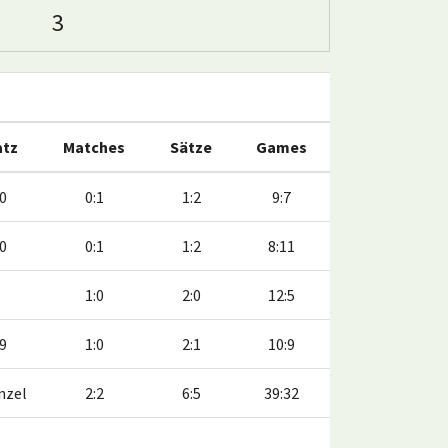
3
atz
Matches
Sätze
Games
10
0:1
1:2
9:7
10
0:1
1:2
8:11
1:0
2:0
12:5
:9
1:0
2:1
10:9
nzel
2:2
6:5
39:32