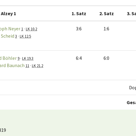
 Alzey 1
1. Satz
2. Satz
3. S
oph Neyer
3:6
1:6
1
·
LK 10.2
 Scheid
3
·
LK 12.5
d Böhler
6:4
6:0
9
·
LK 19.3
ard Baunach
11
·
LK 21.2
Do
Ges
819