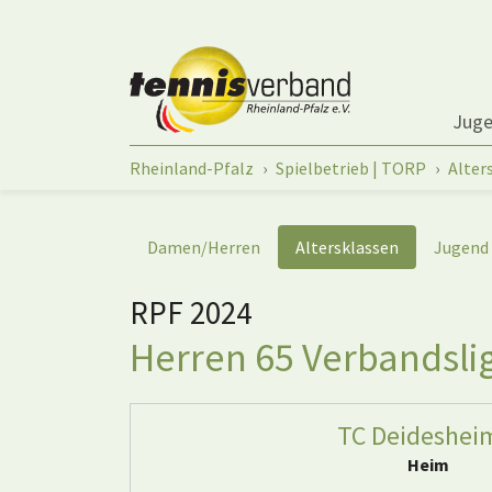
Springe zum Seiteninhalt
Jug
Sie sind hier:
Rheinland-Pfalz
Spielbetrieb | TORP
Alter
Damen/Herren
Altersklassen
Jugend
RPF 2024
Herren 65 Verbandslig
TC Deideshei
Heim