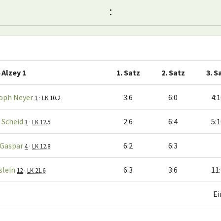
:
 Alzey 1
1. Satz
2. Satz
3. S
oph Neyer
3:6
6:0
4:
1
·
LK 10.2
 Scheid
2:6
6:4
5:
3
·
LK 12.5
 Gaspar
6:2
6:3
4
·
LK 12.8
slein
6:3
3:6
11
12
·
LK 21.6
Ei