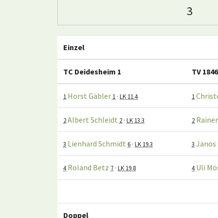
3
Einzel
TC Deidesheim 1
TV 1846
Horst Gäbler
Christ
1
1
·
LK 11.4
1
Albert Schleidt
Rainer
2
2
·
LK 13.3
2
Lienhard Schmidt
Janos
3
6
·
LK 19.3
3
Roland Betz
Uli Mö
4
7
·
LK 19.8
4
Doppel