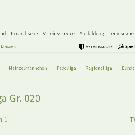
end
Erwachsene
Vereinsservice
Ausbildung
tennisnahe
sklassen
Vereinssuche
Spie
Mainzelmännchen
Padelliga
Regionalliga
Bunde
a Gr. 020
m 1
T