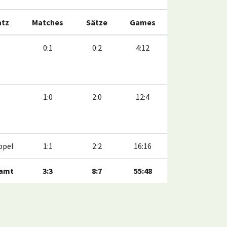
atz
Matches
Sätze
Games
0:1
0:2
4:12
1:0
2:0
12:4
ppel
1:1
2:2
16:16
amt
3:3
8:7
55:48