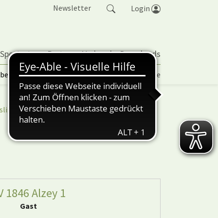
Newsletter
Login
 Sportarten
Partner
Verband
Downloads
lbetrieb | TORP
Vereinspokal
Turniere
sliga
nuScore
V 1846 Alzey 1
Gast