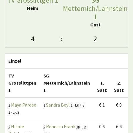
TV Grosslittgen 1
SG
Metternich/Lahnstein
Heim
1
Gast
4
:
2
Einzel
TV
SG
Grosslittgen
Metternich/Lahnstein
1.
2.
1
1
Satz
Satz
Maya Pardee
Sandra Beyl
6:1
6:0
1
1
1
·
LK 4.2
1
·
LK 3
Nicole
Rebecca Frank
0:6
6:4
2
2
10
·
LK