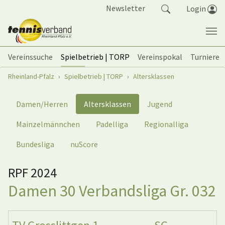
Springe zum Seiteninhalt
Newsletter
Login
Vereinssuche
Spielbetrieb | TORP
Vereinspokal
Turniere
Sie sind hier:
Rheinland-Pfalz
Spielbetrieb | TORP
Altersklassen
Damen/Herren
Altersklassen
Jugend
Mainzelmännchen
Padelliga
Regionalliga
Bundesliga
nuScore
RPF 2024
Damen 30 Verbandsliga Gr. 032