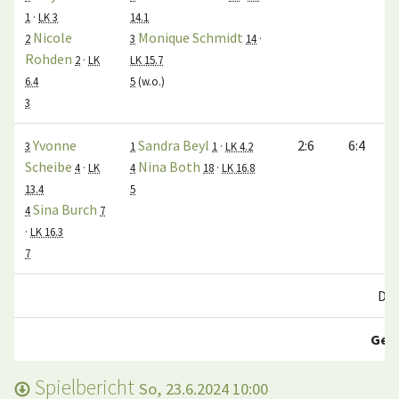
1
·
LK 3
14.1
Nicole
Monique Schmidt
2
3
14
·
Rohden
2
·
LK
LK 15.7
6.4
5
(w.o.)
3
Yvonne
Sandra Beyl
2:6
6:4
3
1
1
·
LK 4.2
Scheibe
Nina Both
4
·
LK
4
18
·
LK 16.8
13.4
5
Sina Burch
4
7
·
LK 16.3
7
Do
Ges
Spielbericht
So, 23.6.2024 10:00