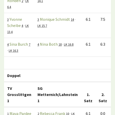
Rohden
2
·
LK
14.1
6.4
Yvonne
Monique Schmidt
6:1
7:5
3
3
14
·
Scheibe
4
·
LK
LK 15.7
13.4
Sina Burch
Nina Both
6:1
6:3
4
7
4
18
·
LK 16.8
·
LK 16.3
Ei
Doppel
TV
SG
Grosslittgen
Metternich/Lahnstein
1.
2.
1
1
Satz
Satz
Maya Pardee
Rebecca Frank
6:1
0:0
1
2
10
·
LK