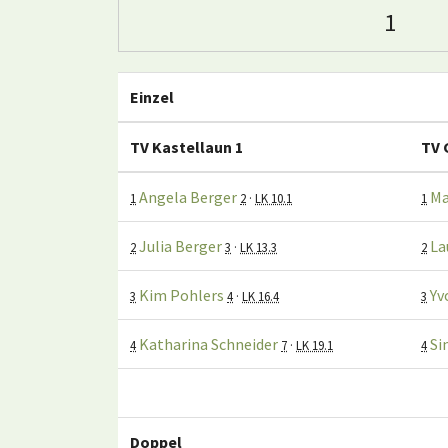
1
Einzel
TV Kastellaun 1
TV 
Angela Berger
Ma
1
2
·
LK 10.1
1
Julia Berger
La
2
3
·
LK 13.3
2
Kim Pohlers
Yv
3
4
·
LK 16.4
3
Katharina Schneider
Si
4
7
·
LK 19.1
4
Doppel