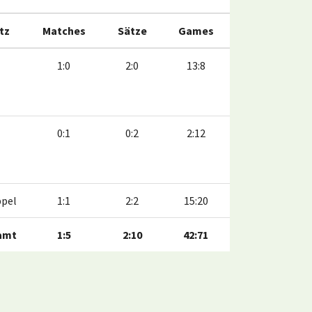
atz
Matches
Sätze
Games
1:0
2:0
13:8
0:1
0:2
2:12
pel
1:1
2:2
15:20
amt
1:5
2:10
42:71