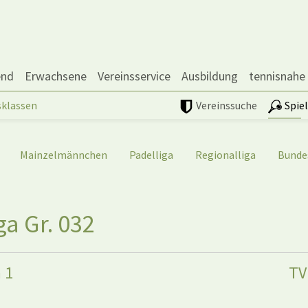
end
Erwachsene
Vereinsservice
Ausbildung
tennisnahe
sklassen
Vereinssuche
Spie
Mainzelmännchen
Padelliga
Regionalliga
Bunde
a Gr. 032
 1
TV