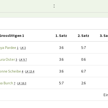
:
Grosslittgen 1
1. Satz
2. Satz
3. S
ya Pardee
3:6
5:7
1
·
LK 3
ura Oster
3:6
0:6
3
·
LK 9.7
onne Scheibe
3:6
6:7
4
·
LK 13.4
na Burch
5:7
2:6
7
·
LK 16.3
Ei