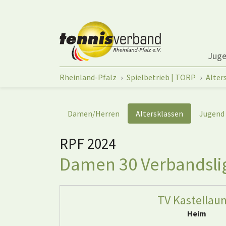
Springe zum Seiteninhalt
Jug
Sie sind hier:
Rheinland-Pfalz
Spielbetrieb | TORP
Alter
Damen/Herren
Altersklassen
Jugend
RPF 2024
Damen 30 Verbandslig
TV Kastellaun
Heim