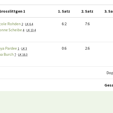
Grosslittgen 1
1. Satz
2. Satz
3. S
cole Rohden
6:2
7:6
2
·
LK 6.4
onne Scheibe
4
·
LK 13.4
ya Pardee
0:6
2:6
1
·
LK 3
na Burch
7
·
LK 16.3
Dop
Ges