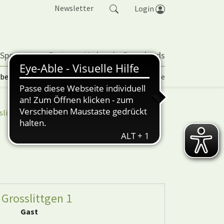
Newsletter
Login
 Sportarten
Partner
Verband
Downloads
lbetrieb | TORP
Vereinspokal
Turniere
sliga
nuScore
 Grosslittgen 1
Gast