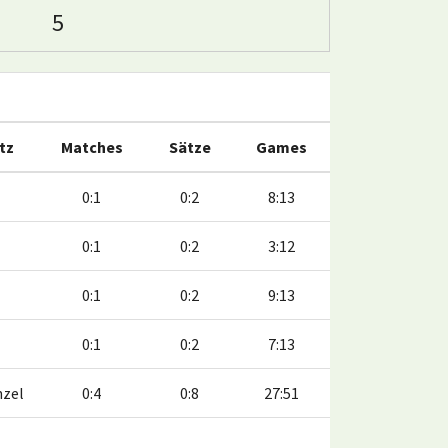
5
atz
Matches
Sätze
Games
0:1
0:2
8:13
0:1
0:2
3:12
0:1
0:2
9:13
0:1
0:2
7:13
nzel
0:4
0:8
27:51