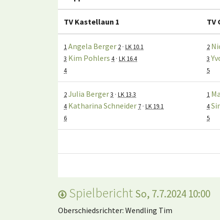
TV Kastellaun 1
TV 
Angela Berger
Ni
1
2
·
LK 10.1
2
Kim Pohlers
Yv
3
4
·
LK 16.4
3
4
5
Julia Berger
Ma
2
3
·
LK 13.3
1
Katharina Schneider
Si
4
7
·
LK 19.1
4
6
5
Spielbericht
So, 7.7.2024 10:00
Oberschiedsrichter: Wendling Tim