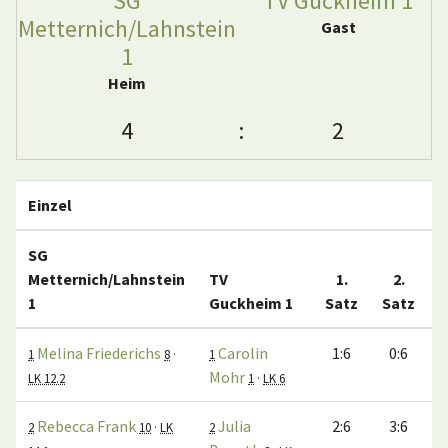
SG
TV Guckheim 1
Metternich/Lahnstein
Gast
1
Heim
4
:
2
Einzel
SG
Metternich/Lahnstein
TV
1.
2.
1
Guckheim 1
Satz
Satz
S
Melina Friederichs
Carolin
1:6
0:6
1
8
·
1
Mohr
LK 12.2
1
·
LK 6
Rebecca Frank
Julia
2:6
3:6
2
10
·
LK
2