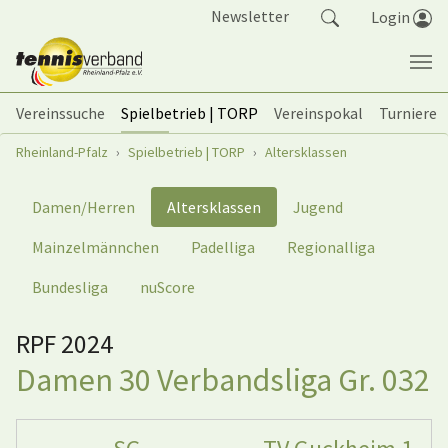
Springe zum Seiteninhalt
Newsletter
Login
Vereinssuche
Spielbetrieb | TORP
Vereinspokal
Turniere
Sie sind hier:
Rheinland-Pfalz
Spielbetrieb | TORP
Altersklassen
Damen/Herren
Altersklassen
Jugend
Mainzelmännchen
Padelliga
Regionalliga
Bundesliga
nuScore
RPF 2024
Damen 30 Verbandsliga Gr. 032