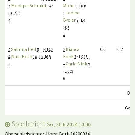
Monique Schmidt
Mohr
3
14
·
1
·
LK 6
Janine
LK 15.7
3
Breier
4
7
·
LK
18.8
4
Sabrina Heil
Bianca
6:0
6:2
2
5
·
LK 10.2
2
Nina Both
Frink
4
18
·
LK 16.8
3
·
LK 16.1
Carla Nink
6
4
9
·
LK 23
6
Dop
Ges
Spielbericht
So, 30.6.2024 10:00
Oberschiedsrichter: Horst Both 10200934