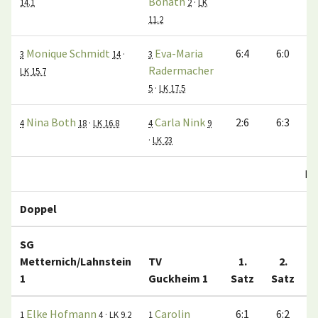
Bonath
14.1
2
·
LK
11.2
Monique Schmidt
Eva-Maria
6:4
6:0
3
14
·
3
Radermacher
LK 15.7
5
·
LK 17.5
Nina Both
Carla Nink
2:6
6:3
4
18
·
LK 16.8
4
9
·
LK 23
Ei
Doppel
SG
Metternich/Lahnstein
TV
1.
2.
1
Guckheim 1
Satz
Satz
S
Elke Hofmann
Carolin
6:1
6:2
1
4
·
LK 9.2
1