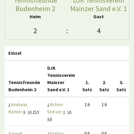
Tennisfreunde
DJK Tennisverein
Budenheim 2
Mainzer Sand e.V. 1
Heim
Gast
2
:
4
Einzel
DJK
Tennisverein
Tennisfreunde
Mainzer
1.
2.
3.
Budenheim 2
Sand e.V. 1
Satz
Satz
Satz
Andreas
Achim
1:6
1:6
1
1
Köhler
Stelzer
6
·
LK 15.9
1
·
LK
9.8
Josef
Stefan
0:6
0:6
2
2