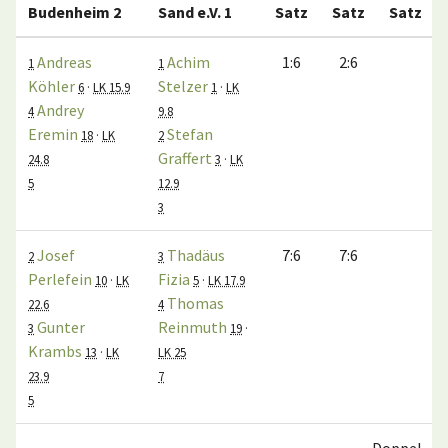
Budenheim 2
Sand e.V. 1
Satz
Satz
Satz
Andreas
Achim
1:6
2:6
1
1
Köhler
Stelzer
6
·
LK 15.9
1
·
LK
Andrey
4
9.8
Eremin
Stefan
18
·
LK
2
Graffert
24.8
3
·
LK
5
12.9
3
Josef
Thadäus
7:6
7:6
2
3
Perlefein
Fizia
10
·
LK
5
·
LK 17.9
Thomas
22.6
4
Gunter
Reinmuth
3
19
·
Krambs
13
·
LK
LK 25
23.9
7
5