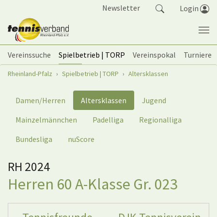
Springe zum Seiteninhalt
Newsletter
Login
Vereinssuche
Spielbetrieb | TORP
Vereinspokal
Turniere
Sie sind hier:
Rheinland-Pfalz
Spielbetrieb | TORP
Altersklassen
Damen/Herren
Altersklassen
Jugend
Mainzelmännchen
Padelliga
Regionalliga
Bundesliga
nuScore
RH 2024
Herren 60 A-Klasse Gr. 023