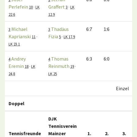
Perlefein
Graffert
10
·
LK
3
·
LK
22.6
12.9
Michael
Thadäus
6:7
1:6
3
3
Kaprianski
Fizia
11
·
5
·
LK 17.9
LK 23.1
Andrey
Thomas
6:3
6:0
4
4
Eremin
Reinmuth
18
·
LK
19
·
24.8
LK 25
Einzel
Doppel
DJK
Tennisverein
Tennisfreunde
Mainzer
1.
2.
3.