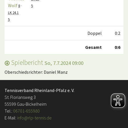
Wolf
8
·
5
LK 24.1
5
Doppel
0:2
Gesamt
0:6
Spielbericht
So, 7.7.2024 09:00
Oberschiedsrichter: Daniel Manz
Tennisverband Rheinland-Pfalz e. V.
St. Floriansweg 3
55599 Gau-Bickelheim
Tel.:
06701-655980
E-Mail:
info@rlp-tennis.de