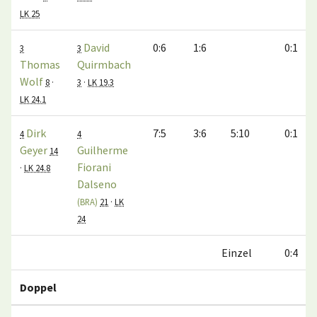
LK 25
David
0:6
1:6
0:1
3
3
Thomas
Quirmbach
Wolf
8
·
3
·
LK 19.3
LK 24.1
Dirk
7:5
3:6
5:10
0:1
4
4
Geyer
Guilherme
14
Fiorani
·
LK 24.8
Dalseno
(BRA)
21
·
LK
24
Einzel
0:4
Doppel