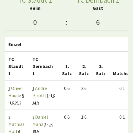
TC Staudt 1
TC Dernbach 1
Heim
Gast
0
:
6
Einzel
TC
TC
Staudt
Dernbach
1.
2.
3.
1
1
Satz
Satz
Satz
Matches
Oliver
Andre
0:6
2:6
0:1
1
1
Haude
Piroth
5
1
·
LK
·
LK 23.2
14.9
Daniel
0:6
1:6
0:1
2
2
Mathias
Manz
2
·
LK
Holl
6
·
15.9