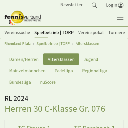
Springe zum Seiteninhalt
Newsletter
Login
Vereinssuche
Spielbetrieb | TORP
Vereinspokal
Turniere
Sie sind hier:
Rheinland-Pfalz
Spielbetrieb | TORP
Altersklassen
Damen/Herren
Altersklassen
Jugend
Mainzelmännchen
Padelliga
Regionalliga
Bundesliga
nuScore
RL 2024
Herren 30 C-Klasse Gr. 076