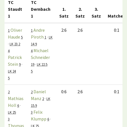
TC
TC
Staudt
Dernbach
1.
2.
3.
1
1
Satz
Satz
Satz
Matches
Oliver
Andre
2:6
2:6
0:1
1
1
Haude
Piroth
5
1
·
LK
·
LK 23.2
14.9
Michael
4
4
Patrick
Schneider
Stein
9
·
19
·
LK 22.5
LK 24
5
5
Daniel
0:6
2:6
0:1
2
2
Mathias
Manz
2
·
LK
Holl
6
·
15.9
Felix
LK 25
3
Klumpp
3
6
·
Thomas
LK 25