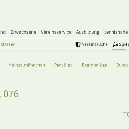
end
Erwachsene
Vereinsservice
Ausbildung
tennisnahe
sklassen
Vereinssuche
Spie
Mainzelmännchen
Padelliga
Regionalliga
Bunde
. 076
T