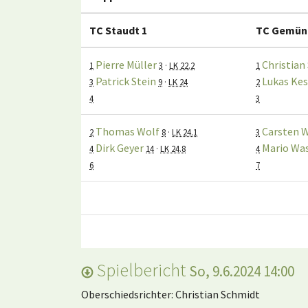
TC Staudt 1
TC Gemün
Pierre Müller
Christian
1
3
·
LK 22.2
1
Patrick Stein
Lukas Kes
3
9
·
LK 24
2
4
3
Thomas Wolf
Carsten 
2
8
·
LK 24.1
3
Dirk Geyer
Mario Wa
4
14
·
LK 24.8
4
6
7
Spielbericht
So, 9.6.2024 14:00
Oberschiedsrichter: Christian Schmidt