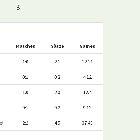
3
Matches
Sätze
Games
1:0
2:1
12:11
0:1
0:2
4:12
1:0
2:0
12:4
0:1
0:2
9:13
el
2:2
4:5
37:40