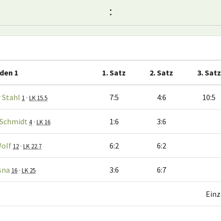
:
den 1
1. Satz
2. Satz
3. Satz
 Stahl
7:5
4:6
10:5
1
·
LK 15.5
 Schmidt
1:6
3:6
4
·
LK 16
Wolf
6:2
6:2
12
·
LK 22.7
sna
3:6
6:7
16
·
LK 25
Einz