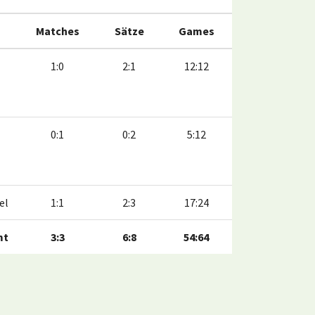
Matches
Sätze
Games
1:0
2:1
12:12
0:1
0:2
5:12
el
1:1
2:3
17:24
mt
3:3
6:8
54:64