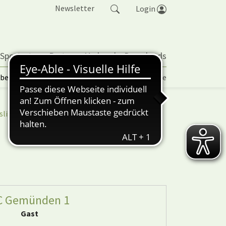
Newsletter
Login
 Sportarten
Partner
Verband
Downloads
lbetrieb | TORP
Vereinspokal
Turniere
sliga
nuScore
C Gemünden 1
Gast