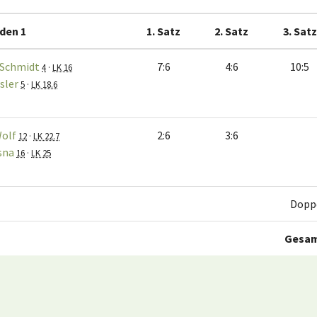
den 1
1. Satz
2. Satz
3. Satz
 Schmidt
7:6
4:6
10:5
4
·
LK 16
sler
5
·
LK 18.6
Wolf
2:6
3:6
12
·
LK 22.7
sna
16
·
LK 25
Dopp
Gesa