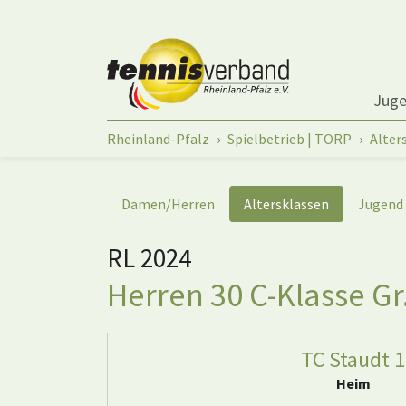
Springe zum Seiteninhalt
Jug
Sie sind hier:
Rheinland-Pfalz
Spielbetrieb | TORP
Alter
Damen/Herren
Altersklassen
Jugend
RL 2024
Herren 30 C-Klasse Gr
TC Staudt 1
Heim