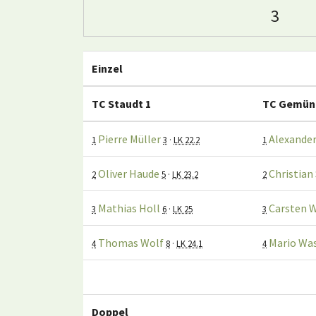
3
Einzel
TC Staudt 1
TC Gemün
Pierre Müller
Alexander
1
3
·
LK 22.2
1
Oliver Haude
Christian
2
5
·
LK 23.2
2
Mathias Holl
Carsten 
3
6
·
LK 25
3
Thomas Wolf
Mario Wa
4
8
·
LK 24.1
4
Doppel