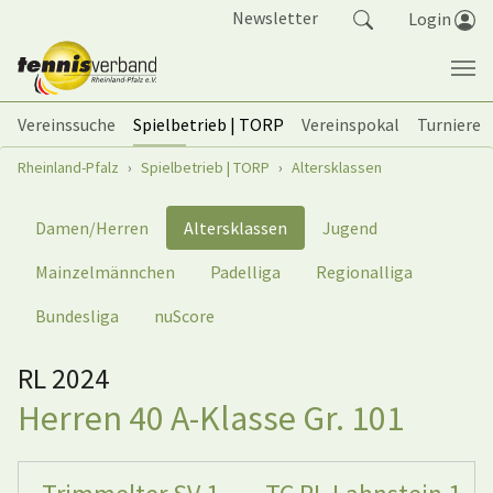
Springe zum Seiteninhalt
Newsletter
Login
Vereinssuche
Spielbetrieb | TORP
Vereinspokal
Turniere
Sie sind hier:
Rheinland-Pfalz
Spielbetrieb | TORP
Altersklassen
Damen/Herren
Altersklassen
Jugend
Mainzelmännchen
Padelliga
Regionalliga
Bundesliga
nuScore
RL 2024
Herren 40 A-Klasse Gr. 101