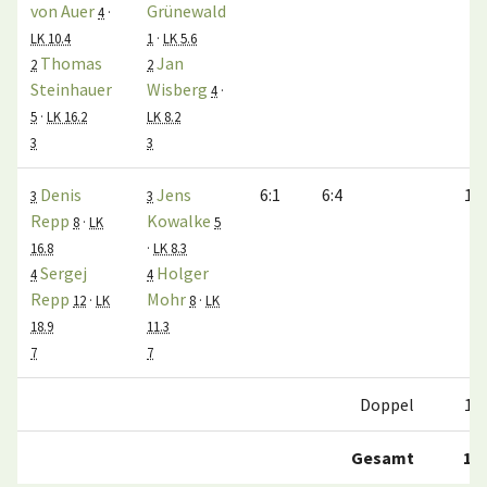
von Auer
Grünewald
4
·
LK 10.4
1
·
LK 5.6
Thomas
Jan
2
2
Steinhauer
Wisberg
4
·
5
·
LK 16.2
LK 8.2
3
3
Denis
Jens
6:1
6:4
1:0
3
3
Repp
Kowalke
8
·
LK
5
16.8
·
LK 8.3
Sergej
Holger
4
4
Repp
Mohr
12
·
LK
8
·
LK
18.9
11.3
7
7
Doppel
1:1
Gesamt
1:5