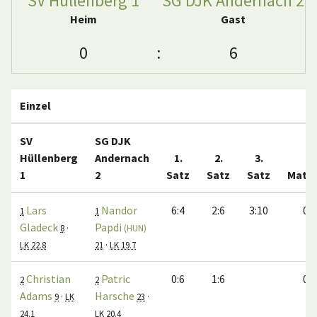
SV Hüllenberg 1
SG DJK Andernach 2
Heim
Gast
0
:
6
Einzel
SV
SG DJK
Hüllenberg
Andernach
1.
2.
3.
1
2
Satz
Satz
Satz
Matc
Lars
Nandor
6:4
2:6
3:10
0:1
1
1
Gladeck
Papdi
8
·
(HUN)
LK 22.8
21
·
LK 19.7
Christian
Patric
0:6
1:6
0:1
2
2
Adams
Harsche
9
·
LK
23
·
24.1
LK 20.4