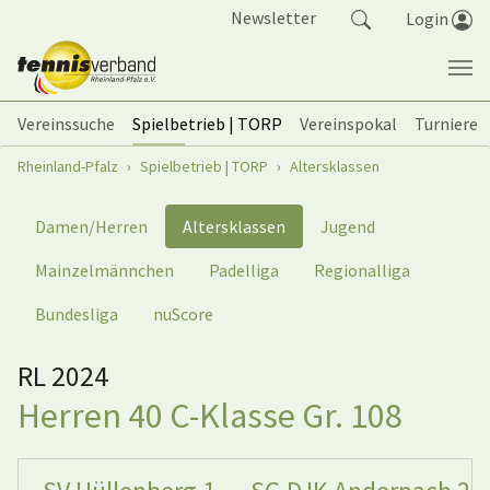
Springe zum Seiteninhalt
Newsletter
Login
Vereinssuche
Spielbetrieb | TORP
Vereinspokal
Turniere
Sie sind hier:
Rheinland-Pfalz
Spielbetrieb | TORP
Altersklassen
Damen/Herren
Altersklassen
Jugend
Mainzelmännchen
Padelliga
Regionalliga
Bundesliga
nuScore
RL 2024
Herren 40 C-Klasse Gr. 108