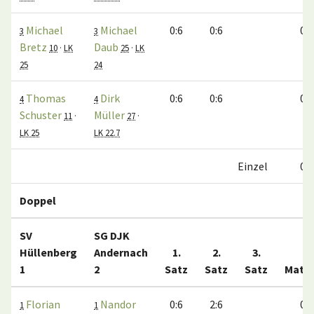
Michael
Michael
0:6
0:6
0:1
3
3
Bretz
Daub
10
·
LK
25
·
LK
25
24
Thomas
Dirk
0:6
0:6
0:1
4
4
Schuster
Müller
11
·
27
·
LK 25
LK 22.7
Einzel
0:4
Doppel
SV
SG DJK
Hüllenberg
Andernach
1.
2.
3.
1
2
Satz
Satz
Satz
Matc
Florian
Nandor
0:6
2:6
0:1
1
1