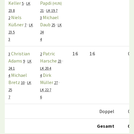
Keller
Papdi
5
·
LK
(HUN)
23.8
21
·
LK 19.7
Niels
Michael
2
3
Küßner
Daub
7
·
LK
25
·
LK
23.5
24
3
4
Christian
Patric
1:6
1:6
0:1
3
2
Adams
Harsche
9
·
LK
23
·
24.1
LK 20.4
Michael
Dirk
4
4
Bretz
Müller
10
·
LK
27
·
25
LK 22.7
7
6
Doppel
0:2
Gesamt
0:6