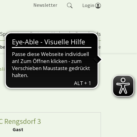
Newsletter
Login
 Sportarten
Partner
Verband
Downloads
lbetrieb | TORP
Vereinspokal
Turniere
sliga
nuScore
C Rengsdorf 3
Gast