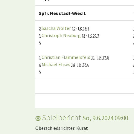
Spfr. Neustadt-Wied 1
Sascha Wolter
2
12
·
LK 19.9
Christoph Neuburg
3
13
·
LK 22.7
5
Christian Flammersfeld
1
11
·
LK 17.6
Michael Ehses
4
14
·
LK 22.4
5
Spielbericht
So, 9.6.2024 09:00
Oberschiedsrichter: Kurat