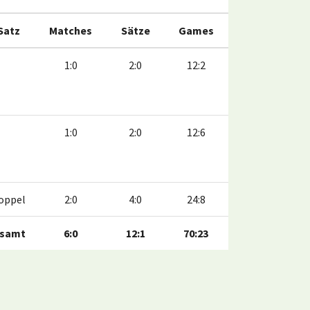
 Satz
Matches
Sätze
Games
1:0
2:0
12:2
1:0
2:0
12:6
oppel
2:0
4:0
24:8
samt
6:0
12:1
70:23