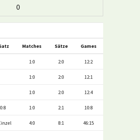
0
 Satz
Matches
Sätze
Games
1:0
2:0
12:2
1:0
2:0
12:1
1:0
2:0
12:4
0:8
1:0
2:1
10:8
Einzel
4:0
8:1
46:15