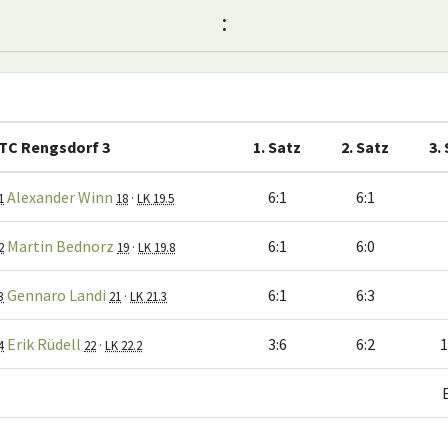
:
TC Rengsdorf 3
1. Satz
2. Satz
3.
Alexander Winn
6:1
6:1
1
18
·
LK 19.5
Martin Bednorz
6:1
6:0
2
19
·
LK 19.8
Gennaro Landi
6:1
6:3
3
21
·
LK 21.3
Erik Rüdell
3:6
6:2
1
4
22
·
LK 22.2