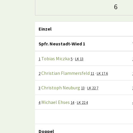
6
Einzel
Spfr. Neustadt-Wied 1
Tobias Miczka
1
5
·
LK 13
Christian Flammersfeld
2
11
·
LK 17.6
Christoph Neuburg
3
13
·
LK 22.7
Michael Ehses
4
14
·
LK 22.4
Doppel