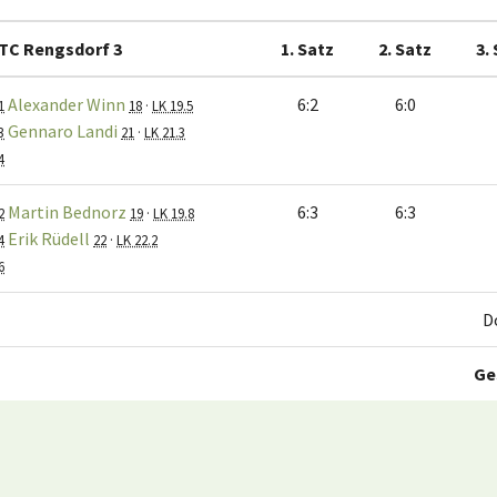
TC Rengsdorf 3
1. Satz
2. Satz
3.
Alexander Winn
6:2
6:0
1
18
·
LK 19.5
Gennaro Landi
3
21
·
LK 21.3
4
Martin Bednorz
6:3
6:3
2
19
·
LK 19.8
Erik Rüdell
4
22
·
LK 22.2
6
D
Ge