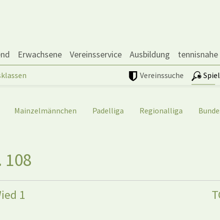
end
Erwachsene
Vereinsservice
Ausbildung
tennisnahe
sklassen
Vereinssuche
Spie
Mainzelmännchen
Padelliga
Regionalliga
Bunde
. 108
ied 1
T