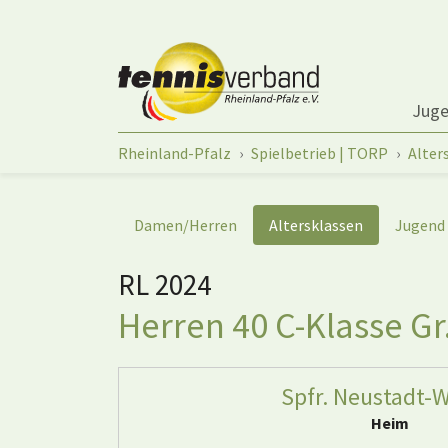
Springe zum Seiteninhalt
Jug
Sie sind hier:
Rheinland-Pfalz
Spielbetrieb | TORP
Alter
Damen/Herren
Altersklassen
Jugend
RL 2024
Herren 40 C-Klasse Gr
Spfr. Neustadt-W
Heim