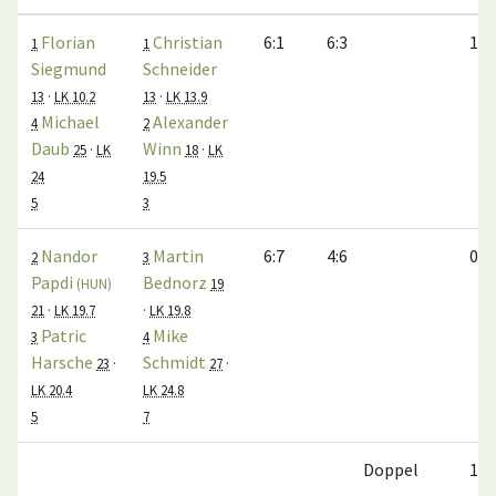
Florian
Christian
6:1
6:3
1:0
1
1
Siegmund
Schneider
13
·
LK 10.2
13
·
LK 13.9
Michael
Alexander
4
2
Daub
Winn
25
·
LK
18
·
LK
24
19.5
5
3
Nandor
Martin
6:7
4:6
0:1
2
3
Papdi
Bednorz
(HUN)
19
21
·
LK 19.7
·
LK 19.8
Patric
Mike
3
4
Harsche
Schmidt
23
·
27
·
LK 20.4
LK 24.8
5
7
Doppel
1:1