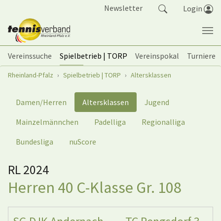
Springe zum Seiteninhalt
Newsletter
Login
Vereinssuche
Spielbetrieb | TORP
Vereinspokal
Turniere
Sie sind hier:
Rheinland-Pfalz
Spielbetrieb | TORP
Altersklassen
Damen/Herren
Altersklassen
Jugend
Mainzelmännchen
Padelliga
Regionalliga
Bundesliga
nuScore
RL 2024
Herren 40 C-Klasse Gr. 108