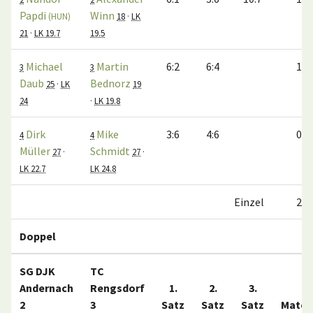
Papdi
Winn
(HUN)
18
·
LK
21
·
LK 19.7
19.5
Michael
Martin
6:2
6:4
1:0
3
3
Daub
Bednorz
25
·
LK
19
24
·
LK 19.8
Dirk
Mike
3:6
4:6
0:1
4
4
Müller
Schmidt
27
·
27
·
LK 22.7
LK 24.8
Einzel
2:2
Doppel
SG DJK
TC
Andernach
Rengsdorf
1.
2.
3.
2
3
Satz
Satz
Satz
Match