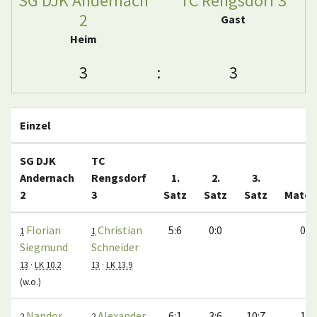
SG DJK Andernach
TC Rengsdorf 3
2
Gast
Heim
3
:
3
Einzel
SG DJK
TC
Andernach
Rengsdorf
1.
2.
3.
2
3
Satz
Satz
Satz
Match
Florian
Christian
5:6
0:0
0:1
1
1
Siegmund
Schneider
13
·
LK 10.2
13
·
LK 13.9
(w.o.)
Nandor
Alexander
6:1
3:6
10:7
1:0
2
2