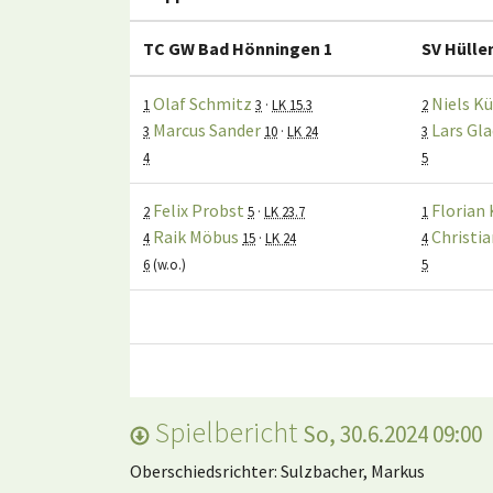
TC GW Bad Hönningen 1
SV Hülle
Olaf Schmitz
Niels K
1
3
·
LK 15.3
2
Marcus Sander
Lars Gl
3
10
·
LK 24
3
4
5
Felix Probst
Florian 
2
5
·
LK 23.7
1
Raik Möbus
Christi
4
15
·
LK 24
4
6
(w.o.)
5
Spielbericht
So, 30.6.2024 09:00
Oberschiedsrichter: Sulzbacher, Markus