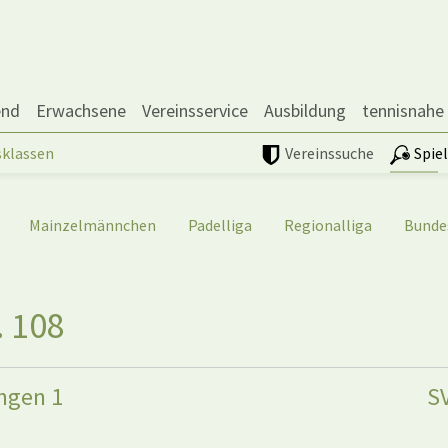
end
Erwachsene
Vereinsservice
Ausbildung
tennisnahe
sklassen
Vereinssuche
Spie
Mainzelmännchen
Padelliga
Regionalliga
Bunde
. 108
ngen 1
S