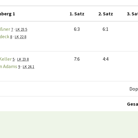
nberg 1
1. Satz
2. Satz
3. Sa
üßner
6:3
6:1
7
·
LK 23.5
adeck
8
·
LK 22.8
Keller
7:6
4:4
5
·
LK 23.8
an Adams
9
·
LK 24.1
Dop
Ges