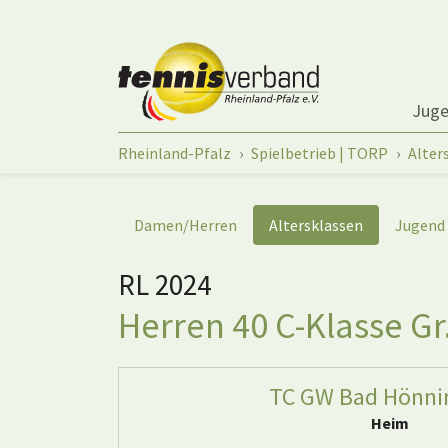
Springe zum Seiteninhalt
Jug
Sie sind hier:
Rheinland-Pfalz
Spielbetrieb | TORP
Alter
Damen/Herren
Altersklassen
Jugend
RL 2024
Herren 40 C-Klasse Gr
TC GW Bad Hönni
Heim