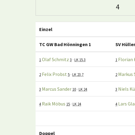
4
Einzel
TC GW Bad Hönningen 1
SV Hülle
Olaf Schmitz
Florian 
1
3
·
LK 15.3
1
Felix Probst
Markus 
2
5
·
LK 23.7
2
Marcus Sander
Niels K
3
10
·
LK 24
3
Raik Möbus
Lars Gl
4
15
·
LK 24
4
Doppel