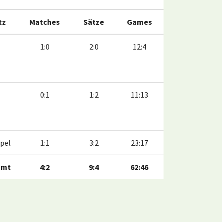
tz
Matches
Sätze
Games
1:0
2:0
12:4
0:1
1:2
11:13
pel
1:1
3:2
23:17
amt
4:2
9:4
62:46