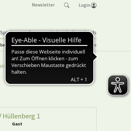
Newsletter
Login
 Sportarten
Partner
Verband
Downloads
lbetrieb | TORP
Vereinspokal
Turniere
sliga
nuScore
V Hüllenberg 1
Gast