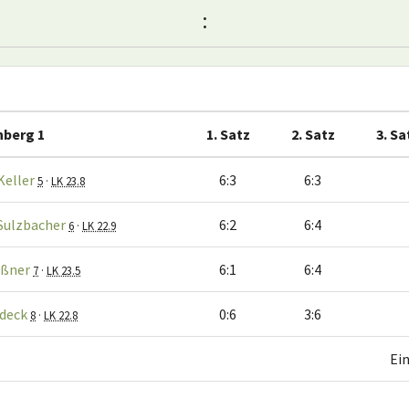
:
nberg 1
1. Satz
2. Satz
3. Sa
Keller
6:3
6:3
5
·
LK 23.8
Sulzbacher
6:2
6:4
6
·
LK 22.9
üßner
6:1
6:4
7
·
LK 23.5
adeck
0:6
3:6
8
·
LK 22.8
Ei