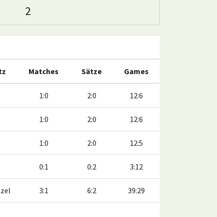
2
tz
Matches
Sätze
Games
1:0
2:0
12:6
1:0
2:0
12:6
1:0
2:0
12:5
0:1
0:2
3:12
nzel
3:1
6:2
39:29