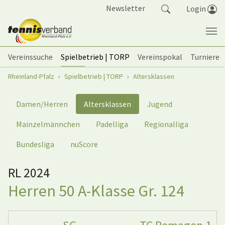
Springe zum Seiteninhalt
Newsletter
Login
Vereinssuche
Spielbetrieb | TORP
Vereinspokal
Turniere
Sie sind hier:
Rheinland-Pfalz
Spielbetrieb | TORP
Altersklassen
Damen/Herren
Altersklassen
Jugend
Mainzelmännchen
Padelliga
Regionalliga
Bundesliga
nuScore
RL 2024
Herren 50 A-Klasse Gr. 124