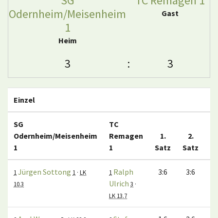
SG
TC Remagen 1
Odernheim/Meisenheim
Gast
1
Heim
3
:
3
Einzel
SG
TC
Odernheim/Meisenheim
Remagen
1.
2.
1
1
Satz
Satz
S
Jürgen Sottong
Ralph
3:6
3:6
1
1
·
LK
1
Ulrich
10.3
3
·
LK 13.7