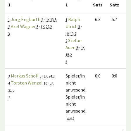
1
1
Satz
Satz
S
Jörg Engbarth
Ralph
6:3
5:7
5
1
2
·
LK 13.5
1
Axel Wagner
Ulrich
2
5
·
LK 22.2
3
·
3
LK 13.7
Stefan
2
Auen
5
·
LK
15.2
3
Markus Scholl
Spieler/in
0:0
0:0
3
9
·
LK 24.3
Torsten Wenzel
nicht
4
10
·
LK
anwesend
21.5
Spieler/in
7
nicht
anwesend
(w.o.)