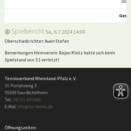
Dop
Gesa
Spielbericht
Sa, 6.7.2024 14:00
Oberschiedsrichter: Auen Stefan
Bemerkungen Heimverein: Bojan Klotz hatte sich beim
Spielstand von 3:1 verletzt!
Tennisverband Rheinland-Pfalz e. V.
St. Floriansweg 3
55599 Gau-Bickelheim
Tel.:
06701-655980
E-Mail:
info@rlp-tennis.de
Öffnungszeiten: