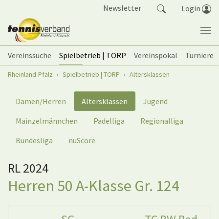
Springe zum Seiteninhalt
Newsletter
Login
Vereinssuche
Spielbetrieb | TORP
Vereinspokal
Turniere
Sie sind hier:
Rheinland-Pfalz
Spielbetrieb | TORP
Altersklassen
Damen/Herren
Altersklassen
Jugend
Mainzelmännchen
Padelliga
Regionalliga
Bundesliga
nuScore
RL 2024
Herren 50 A-Klasse Gr. 124