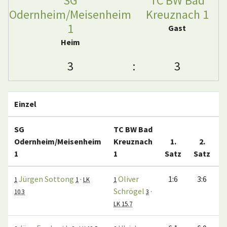
SG
TC BW Bad
Odernheim/Meisenheim
Kreuznach 1
1
Gast
Heim
3
:
3
Einzel
SG
TC BW Bad
Odernheim/Meisenheim
Kreuznach
1.
2.
1
1
Satz
Satz
S
Jürgen Sottong
Oliver
1:6
3:6
1
1
·
LK
1
Schrögel
10.3
3
·
LK 15.7