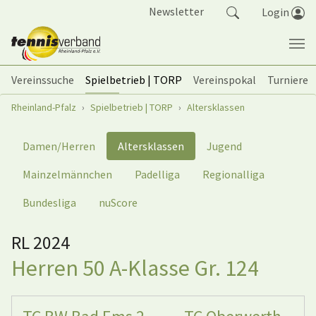
Springe zum Seiteninhalt
Newsletter
Login
Vereinssuche
Spielbetrieb | TORP
Vereinspokal
Turniere
Sie sind hier:
Rheinland-Pfalz
Spielbetrieb | TORP
Altersklassen
Damen/Herren
Altersklassen
Jugend
Mainzelmännchen
Padelliga
Regionalliga
Bundesliga
nuScore
RL 2024
Herren 50 A-Klasse Gr. 124