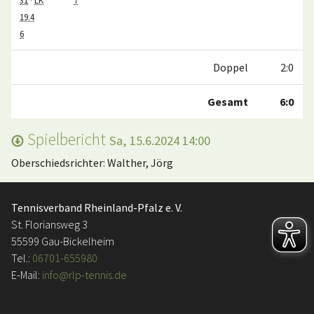
31
·
LK
7
19.4
6
Doppel
2:0
Gesamt
6:0
Spielbericht
Sa, 15.6.2024 14:00
Oberschiedsrichter: Walther, Jörg
Tennisverband Rheinland-Pfalz e. V.
St. Floriansweg 3
55599 Gau-Bickelheim
Tel.:
06701-655980
E-Mail:
info@rlp-tennis.de