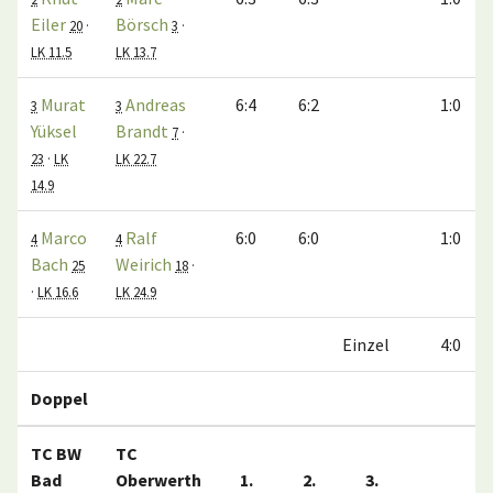
Eiler
Börsch
20
·
3
·
LK 11.5
LK 13.7
Murat
Andreas
6:4
6:2
1:0
3
3
Yüksel
Brandt
7
·
23
·
LK
LK 22.7
14.9
Marco
Ralf
6:0
6:0
1:0
4
4
Bach
Weirich
25
18
·
·
LK 16.6
LK 24.9
Einzel
4:0
Doppel
TC BW
TC
Bad
Oberwerth
1.
2.
3.