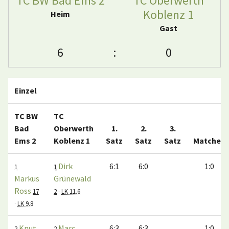
TC BW Bad Ems 2
TC Oberwerth
Koblenz 1
Heim
Gast
6
:
0
Einzel
TC BW
TC
Bad
Oberwerth
1.
2.
3.
Ems 2
Koblenz 1
Satz
Satz
Satz
Matches
Dirk
6:1
6:0
1:0
1
1
Markus
Grünewald
Ross
17
2
·
LK 11.6
·
LK 9.8
Knut
Marc
6:3
6:3
1:0
2
2