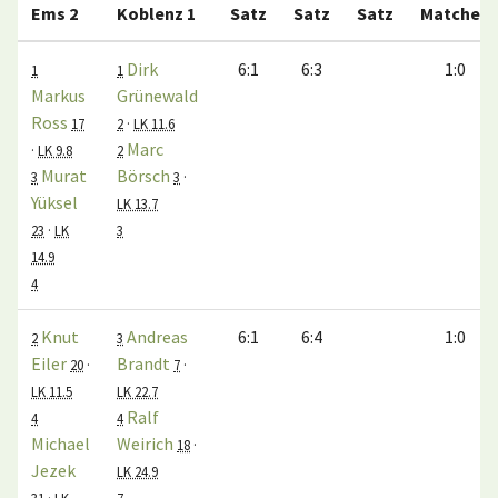
Ems 2
Koblenz 1
Satz
Satz
Satz
Matches
Dirk
6:1
6:3
1:0
1
1
Markus
Grünewald
Ross
17
2
·
LK 11.6
Marc
·
LK 9.8
2
Murat
Börsch
3
3
·
Yüksel
LK 13.7
23
·
LK
3
14.9
4
Knut
Andreas
6:1
6:4
1:0
2
3
Eiler
Brandt
20
·
7
·
LK 11.5
LK 22.7
Ralf
4
4
Michael
Weirich
18
·
Jezek
LK 24.9