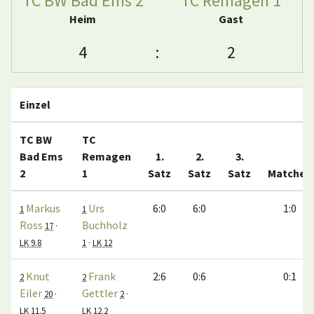
TC BW Bad Ems 2
TC Remagen 1
Heim
Gast
4
:
2
Einzel
TC BW
TC
Bad Ems
Remagen
1.
2.
3.
2
1
Satz
Satz
Satz
Matches
Markus
Urs
6:0
6:0
1:0
1
1
Ross
Buchholz
17
·
LK 9.8
1
·
LK 12
Knut
Frank
2:6
0:6
0:1
2
2
Eiler
Gettler
20
·
2
·
LK 11.5
LK 12.2