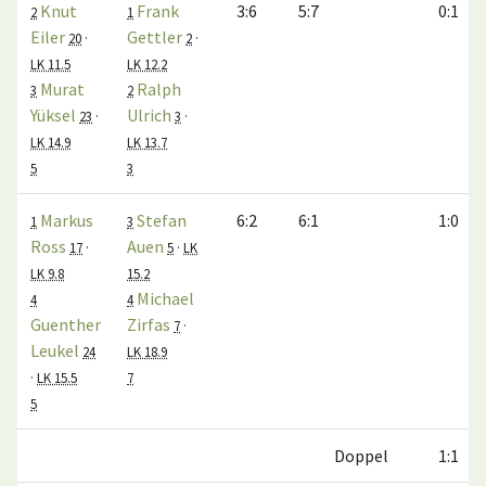
Knut
Frank
3:6
5:7
0:1
2
1
Eiler
Gettler
20
·
2
·
LK 11.5
LK 12.2
Murat
Ralph
3
2
Yüksel
Ulrich
23
·
3
·
LK 14.9
LK 13.7
5
3
Markus
Stefan
6:2
6:1
1:0
1
3
Ross
Auen
17
·
5
·
LK
LK 9.8
15.2
Michael
4
4
Guenther
Zirfas
7
·
Leukel
24
LK 18.9
·
LK 15.5
7
5
Doppel
1:1