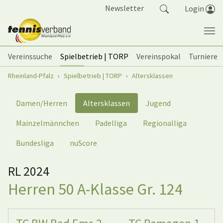
Springe zum Seiteninhalt
Newsletter
Login
Vereinssuche
Spielbetrieb | TORP
Vereinspokal
Turniere
Sie sind hier:
Rheinland-Pfalz
Spielbetrieb | TORP
Altersklassen
Damen/Herren
Altersklassen
Jugend
Mainzelmännchen
Padelliga
Regionalliga
Bundesliga
nuScore
RL 2024
Herren 50 A-Klasse Gr. 124