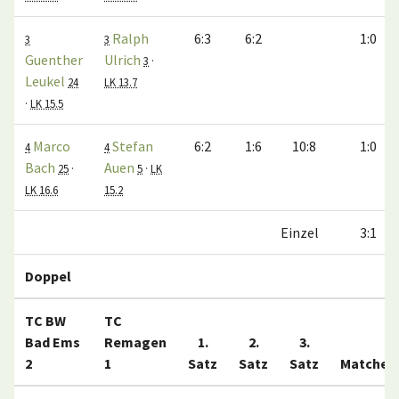
Ralph
6:3
6:2
1:0
3
3
Guenther
Ulrich
3
·
Leukel
24
LK 13.7
·
LK 15.5
Marco
Stefan
6:2
1:6
10:8
1:0
4
4
Bach
Auen
25
·
5
·
LK
LK 16.6
15.2
Einzel
3:1
Doppel
TC BW
TC
Bad Ems
Remagen
1.
2.
3.
2
1
Satz
Satz
Satz
Matches