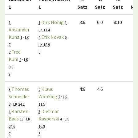
1
1
Satz
Satz
Satz
Ma
Dirk Honig
3:6
6:0
8:10
1
1
1
·
Alexander
LK 11.4
Kunz
Erik Novak
1
·
LK
4
6
·
7
LK 18.9
Fred
2
5
Kuhl
2
·
LK
9.8
3
Thomas
Klaus
4:6
4:6
3
2
Schneider
Wöbking
2
·
LK
8
·
LK 24.1
11.5
Karsten
Dietmar
4
3
Baas
Kasperski
13
·
LK
4
·
LK
24.6
16.8
7
5