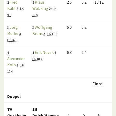
Fred
Klaus
2:6
6:2
10:12
2
2
Kuhl
Wöbking
2
·
LK
2
·
LK
9.8
11.5
Jörg
Wolfgang
6:0
6:2
3
3
Müller
Bruns
3
·
5
·
LK 17.2
LK 14.1
Erik Novak
6:3
6:4
4
4
6
·
Alexander
LK 18.9
Kolb
4
·
LK
16.4
Einzel
Doppel
TV
SG
Guckheim
Polch/Hausen
1.
2.
3.