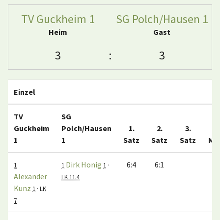
TV Guckheim 1
SG Polch/Hausen 1
Heim
Gast
3
:
3
Einzel
TV
SG
Guckheim
Polch/Hausen
1.
2.
3.
1
1
Satz
Satz
Satz
Ma
Dirk Honig
6:4
6:1
1
1
1
·
Alexander
LK 11.4
Kunz
1
·
LK
7