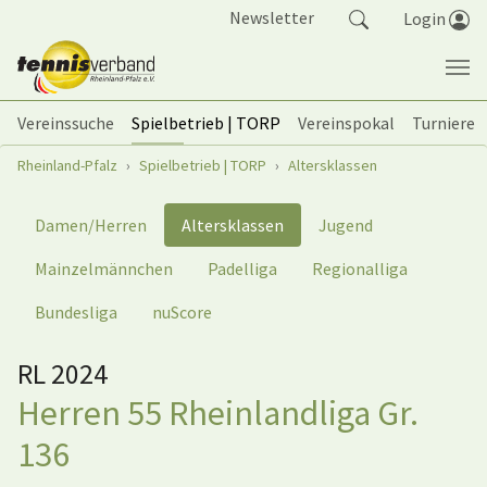
Springe zum Seiteninhalt
Newsletter
Login
Vereinssuche
Spielbetrieb | TORP
Vereinspokal
Turniere
Sie sind hier:
Rheinland-Pfalz
Spielbetrieb | TORP
Altersklassen
Damen/Herren
Altersklassen
Jugend
Mainzelmännchen
Padelliga
Regionalliga
Bundesliga
nuScore
RL 2024
Herren 55 Rheinlandliga Gr.
136