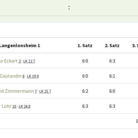
:
Langenlonsheim 1
1. Satz
2. Satz
3.
to Eckart
6:0
6:3
2
·
LK 12.7
 Coutandin
6:0
6:1
6
·
LK 19.9
rd Zimmermann
6:2
6:0
7
·
LK 21.7
r Lohr
6:3
6:3
10
·
LK 24.8