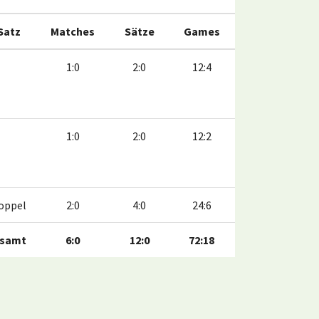
 Satz
Matches
Sätze
Games
1:0
2:0
12:4
1:0
2:0
12:2
oppel
2:0
4:0
24:6
samt
6:0
12:0
72:18