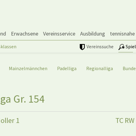
end
Erwachsene
Vereinsservice
Ausbildung
tennisnahe
sklassen
Vereinssuche
Spie
Mainzelmännchen
Padelliga
Regionalliga
Bunde
ga Gr. 154
oller 1
TC RW