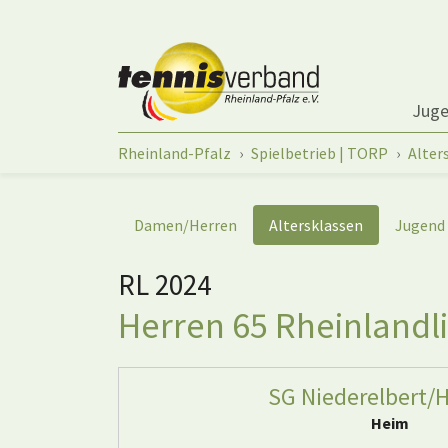
Springe zum Seiteninhalt
Jug
Sie sind hier:
Rheinland-Pfalz
Spielbetrieb | TORP
Alter
Damen/Herren
Altersklassen
Jugend
RL 2024
Herren 65 Rheinlandli
SG Niederelbert/H
Heim