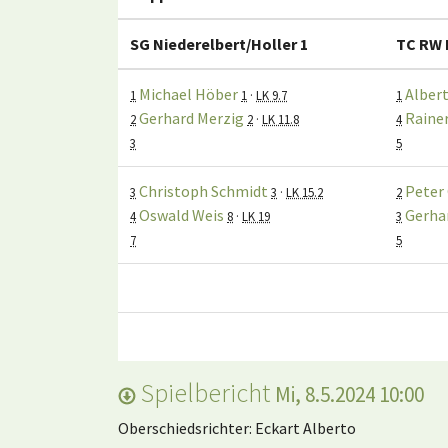
SG Niederelbert/Holler 1
TC RW 
Michael Höber
Alber
1
1
·
LK 9.7
1
Gerhard Merzig
Raine
2
2
·
LK 11.8
4
3
5
Christoph Schmidt
Peter
3
3
·
LK 15.2
2
Oswald Weis
Gerha
4
8
·
LK 19
3
7
5
Spielbericht
Mi, 8.5.2024 10:00
Oberschiedsrichter: Eckart Alberto