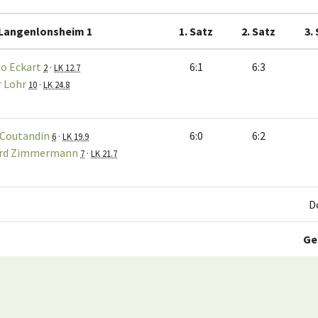
Langenlonsheim 1
1. Satz
2. Satz
3.
to Eckart
6:1
6:3
2
·
LK 12.7
r Lohr
10
·
LK 24.8
 Coutandin
6:0
6:2
6
·
LK 19.9
rd Zimmermann
7
·
LK 21.7
D
Ge