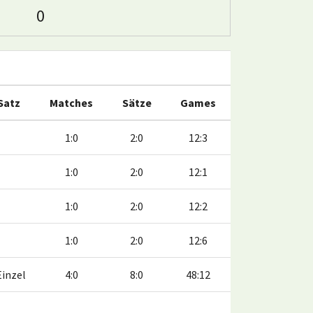
0
 Satz
Matches
Sätze
Games
1:0
2:0
12:3
1:0
2:0
12:1
1:0
2:0
12:2
1:0
2:0
12:6
Einzel
4:0
8:0
48:12