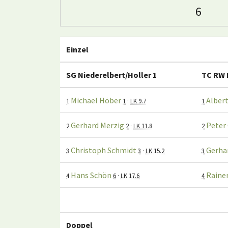
6
Einzel
SG Niederelbert/Holler 1
TC RW 
Michael Höber
Alber
1
1
·
LK 9.7
1
Gerhard Merzig
Peter
2
2
·
LK 11.8
2
Christoph Schmidt
Gerha
3
3
·
LK 15.2
3
Hans Schön
Raine
4
6
·
LK 17.6
4
Doppel