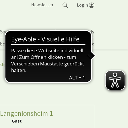
Newsletter
Login
 Sportarten
Partner
Verband
Downloads
lbetrieb | TORP
Vereinspokal
Turniere
sliga
nuScore
 Langenlonsheim 1
Gast