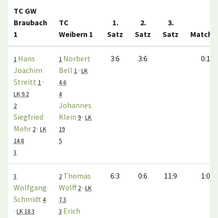
TC GW
Braubach
TC
1.
2.
3.
1
Weibern 1
Satz
Satz
Satz
Matche
Hans
Norbert
3:6
3:6
0:1
1
1
Joachim
Bell
1
·
LK
Streitt
1
·
4.6
LK 9.2
4
Johannes
2
Siegfried
Klein
9
·
LK
Mohr
2
·
LK
19
14.8
5
3
Thomas
6:3
0:6
11:9
1:0
3
2
Wolfgang
Wolff
2
·
LK
Schmidt
4
7.3
Erich
·
LK 18.3
3