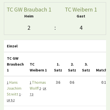
TC GW Braubach 1
TC Weibern 1
Heim
Gast
2
:
4
Einzel
TC GW
Braubach
TC
1.
2.
3.
1
Weibern 1
Satz
Satz
Satz
Matche
Hans
Thomas
3:6
0:6
0:1
1
1
Joachim
Wolff
2
·
LK
Streitt
1
·
7.3
LK 9.2