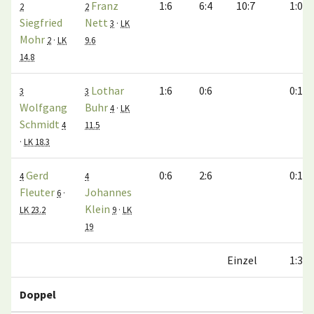
Franz
1:6
6:4
10:7
1:0
2
2
Siegfried
Nett
3
·
LK
Mohr
2
·
LK
9.6
14.8
Lothar
1:6
0:6
0:1
3
3
Wolfgang
Buhr
4
·
LK
Schmidt
4
11.5
·
LK 18.3
Gerd
0:6
2:6
0:1
4
4
Fleuter
Johannes
6
·
Klein
LK 23.2
9
·
LK
19
Einzel
1:3
Doppel