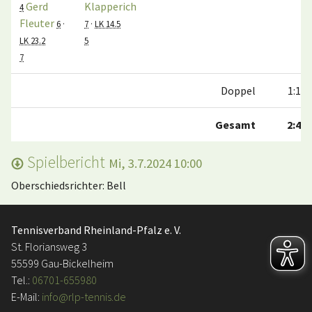
Gerd
Klapperich
4
Fleuter
6
·
7
·
LK 14.5
LK 23.2
5
7
Doppel
1:1
Gesamt
2:4
Spielbericht
Mi, 3.7.2024 10:00
Oberschiedsrichter: Bell
Tennisverband Rheinland-Pfalz e. V.
St. Floriansweg 3
55599 Gau-Bickelheim
Tel.:
06701-655980
E-Mail:
info@rlp-tennis.de