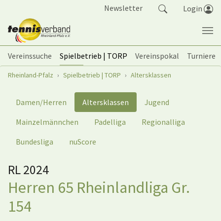
Springe zum Seiteninhalt
Newsletter
Login
Vereinssuche
Spielbetrieb | TORP
Vereinspokal
Turniere
Sie sind hier:
Rheinland-Pfalz
Spielbetrieb | TORP
Altersklassen
Damen/Herren
Altersklassen
Jugend
Mainzelmännchen
Padelliga
Regionalliga
Bundesliga
nuScore
RL 2024
Herren 65 Rheinlandliga Gr.
154