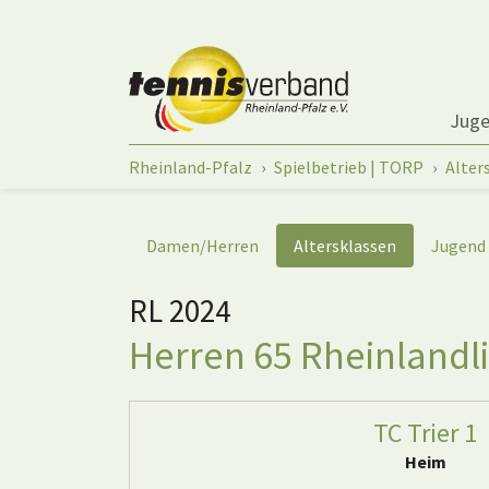
Springe zum Seiteninhalt
Jug
Sie sind hier:
Rheinland-Pfalz
Spielbetrieb | TORP
Alter
Damen/Herren
Altersklassen
Jugend
RL 2024
Herren 65 Rheinlandli
TC Trier 1
Heim