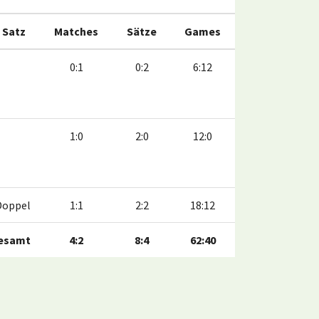
. Satz
Matches
Sätze
Games
0:1
0:2
6:12
1:0
2:0
12:0
Doppel
1:1
2:2
18:12
esamt
4:2
8:4
62:40