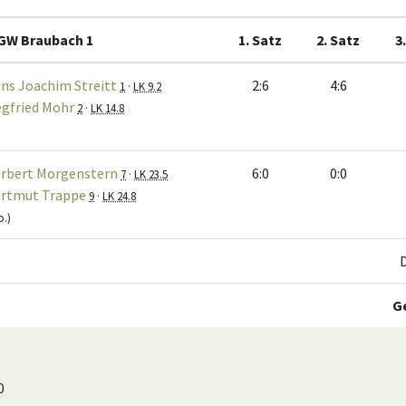
GW Braubach 1
1. Satz
2. Satz
3
ns Joachim Streitt
2:6
4:6
1
·
LK 9.2
egfried Mohr
2
·
LK 14.8
rbert Morgenstern
6:0
0:0
7
·
LK 23.5
rtmut Trappe
9
·
LK 24.8
o.)
G
0