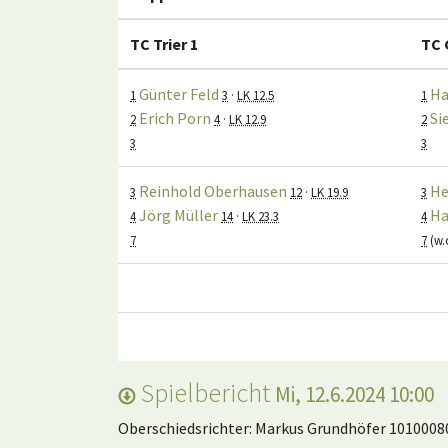
TC Trier 1
TC 
Günter Feld
Ha
1
3
·
LK 12.5
1
Erich Porn
Si
2
4
·
LK 12.9
2
3
3
Reinhold Oberhausen
He
3
12
·
LK 19.9
3
Jörg Müller
Ha
4
14
·
LK 23.3
4
7
7
(w.
Spielbericht
Mi, 12.6.2024 10:00
Oberschiedsrichter: Markus Grundhöfer 1010008