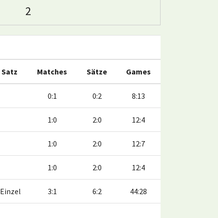
2
. Satz
Matches
Sätze
Games
0:1
0:2
8:13
1:0
2:0
12:4
1:0
2:0
12:7
1:0
2:0
12:4
Einzel
3:1
6:2
44:28