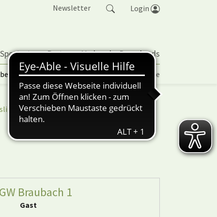
Newsletter
Login
 Sportarten
Partner
Verband
Downloads
lbetrieb | TORP
Vereinspokal
Turniere
sliga
nuScore
 GW Braubach 1
Gast