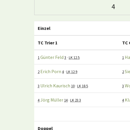
4
Einzel
TC Trier 1
TC 
Günter Feld
Ha
1
3
·
LK 12.5
1
Erich Porn
Si
2
4
·
LK 12.9
2
Ulrich Kaurisch
Wo
3
10
·
LK 18.5
3
Jörg Müller
Kl
4
14
·
LK 23.3
4
Doppel