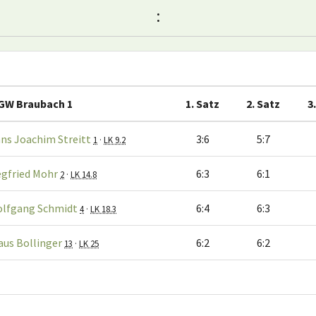
:
GW Braubach 1
1. Satz
2. Satz
3
ns Joachim Streitt
3:6
5:7
1
·
LK 9.2
egfried Mohr
6:3
6:1
2
·
LK 14.8
lfgang Schmidt
6:4
6:3
4
·
LK 18.3
aus Bollinger
6:2
6:2
13
·
LK 25