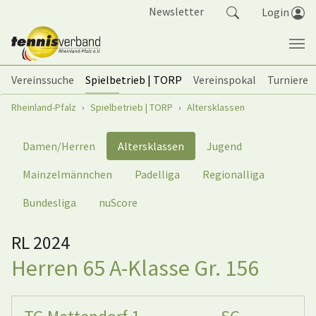
Springe zum Seiteninhalt
Newsletter
Login
Vereinssuche
Spielbetrieb | TORP
Vereinspokal
Turniere
Sie sind hier:
Rheinland-Pfalz
Spielbetrieb | TORP
Altersklassen
Damen/Herren
Altersklassen
Jugend
Mainzelmännchen
Padelliga
Regionalliga
Bundesliga
nuScore
RL 2024
Herren 65 A-Klasse Gr. 156