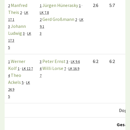
Manfred
Jürgen Hünerasky
2:6
5:7
2
1
1
·
Theis
2
·
LK
LK 7.8
Gerd Großmann
17.1
2
2
·
LK
Johann
3
9.1
Ludwig
3
·
LK
3
17.3
5
Werner
Peter Ernst
6:2
6:2
1
3
3
·
LK 9.6
Kolf
Willi Lorse
1
·
LK 12.7
4
7
·
LK 16.9
Theo
4
7
Ackels
5
·
LK
24.9
5
Dopp
Gesa