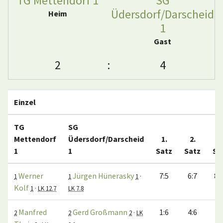
TG Mettendorf 1
SG
Üdersdorf/Darscheid
Heim
1
Gast
2
:
4
Einzel
TG
SG
Mettendorf
Üdersdorf/Darscheid
1.
2.
3
1
1
Satz
Satz
Sa
Werner
Jürgen Hünerasky
7:5
6:7
8:
1
1
1
·
Kolf
1
·
LK 12.7
LK 7.8
Manfred
Gerd Großmann
1:6
4:6
2
2
2
·
LK