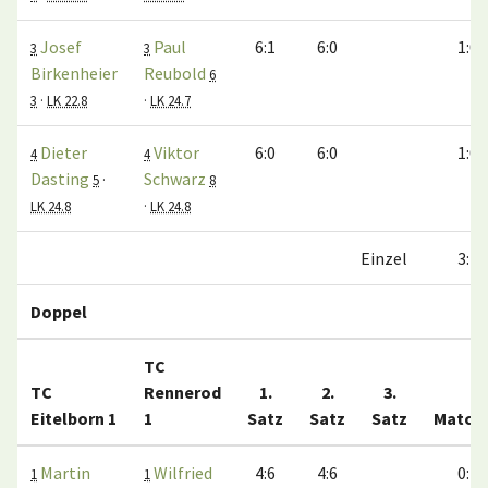
Josef
Paul
6:1
6:0
1:0
3
3
Birkenheier
Reubold
6
3
·
LK 22.8
·
LK 24.7
Dieter
Viktor
6:0
6:0
1:0
4
4
Dasting
Schwarz
5
·
8
LK 24.8
·
LK 24.8
Einzel
3:1
Doppel
TC
TC
Rennerod
1.
2.
3.
Eitelborn 1
1
Satz
Satz
Satz
Match
Martin
Wilfried
4:6
4:6
0:1
1
1