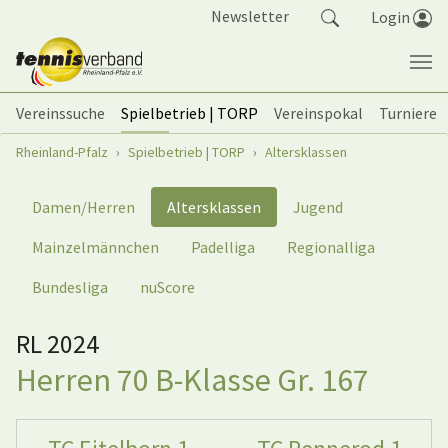
Springe zum Seiteninhalt
Newsletter
Login
Vereinssuche
Spielbetrieb | TORP
Vereinspokal
Turniere
Sie sind hier:
Rheinland-Pfalz
Spielbetrieb | TORP
Altersklassen
Damen/Herren
Altersklassen
Jugend
Mainzelmännchen
Padelliga
Regionalliga
Bundesliga
nuScore
RL 2024
Herren 70 B-Klasse Gr. 167