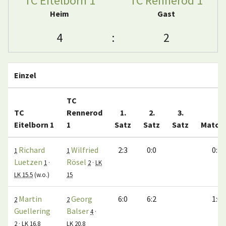
TC Eitelborn 1
TC Rennerod 1
Heim
Gast
4
:
2
Einzel
TC
TC
Rennerod
1.
2.
3.
Eitelborn 1
1
Satz
Satz
Satz
Match
Richard
Wilfried
2:3
0:0
0:1
1
1
Luetzen
Rösel
1
·
2
·
LK
LK 15.5
(w.o.)
15
Martin
Georg
6:0
6:2
1:0
2
2
Guellering
Balser
4
·
2
·
LK 16.8
LK 20.8