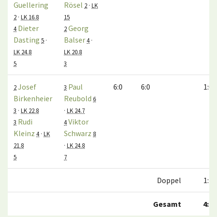
Guellering
Rösel
2
·
LK
2
·
LK 16.8
15
Dieter
Georg
4
2
Dasting
Balser
5
·
4
·
LK 24.8
LK 20.8
5
3
Josef
Paul
6:0
6:0
1:0
2
3
Birkenheier
Reubold
6
3
·
LK 22.8
·
LK 24.7
Rudi
Viktor
3
4
Kleinz
Schwarz
4
·
LK
8
21.8
·
LK 24.8
5
7
Doppel
1:1
Gesamt
4:2