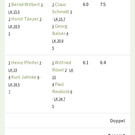
Bernd Wilbert
Claus
6:0
7:5
1
1
·
2
Schmidt
LK 15.5
3
Horst Tänzer
2
2
·
·
LK 15.7
Georg
LK 18.9
3
Balser
3
4
·
LK 20.8
5
Heinz Pfeifer
Wilfried
6:1
6:4
3
3
·
1
Rösel
LK 19
2
·
LK
Kurt Jahnke
4
6
·
15
Paul
LK 24.5
4
Reubold
7
6
·
LK 24.7
5
Doppel