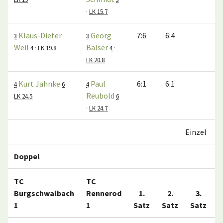
·
LK 15.7
Klaus-Dieter
Georg
7:6
6:4
3
3
Weil
Balser
4
·
LK 19.8
4
·
LK 20.8
Kurt Jahnke
Paul
6:1
6:1
4
6
·
4
Reubold
LK 24.5
6
·
LK 24.7
Einzel
Doppel
TC
TC
Burgschwalbach
Rennerod
1.
2.
3.
1
1
Satz
Satz
Satz
M