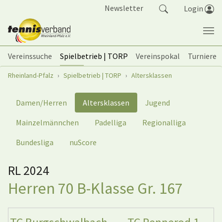
Springe zum Seiteninhalt
Newsletter
Login
Vereinssuche
Spielbetrieb | TORP
Vereinspokal
Turniere
Sie sind hier:
Rheinland-Pfalz
Spielbetrieb | TORP
Altersklassen
Damen/Herren
Altersklassen
Jugend
Mainzelmännchen
Padelliga
Regionalliga
Bundesliga
nuScore
RL 2024
Herren 70 B-Klasse Gr. 167