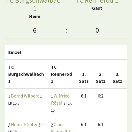
TC Burgschwalbach
TC Rennerod 1
1
Gast
Heim
6
:
0
Einzel
TC
TC
Burgschwalbach
Rennerod
1.
2.
3.
1
1
Satz
Satz
Satz
M
Bernd Wilbert
Wilfried
6:1
6:2
1
1
·
1
Rösel
LK 15.5
2
·
LK
15
Heinz Pfeifer
Claus
6:1
6:1
2
3
·
2
Schmidt
LK 19
3