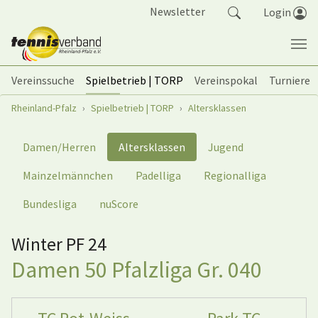
Springe zum Seiteninhalt
Newsletter
Login
Vereinssuche
Spielbetrieb | TORP
Vereinspokal
Turniere
Sie sind hier:
Rheinland-Pfalz
Spielbetrieb | TORP
Altersklassen
Damen/Herren
Altersklassen
Jugend
Mainzelmännchen
Padelliga
Regionalliga
Bundesliga
nuScore
Winter PF 24
Damen 50 Pfalzliga Gr. 040