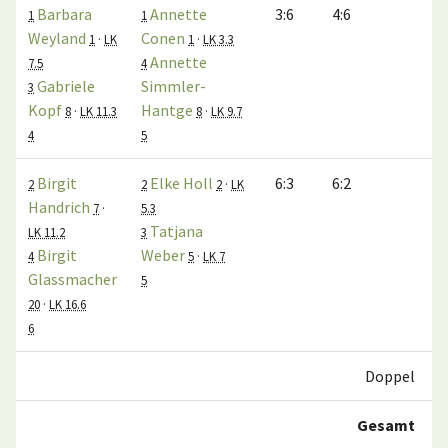
Barbara
Annette
3:6
4:6
1
1
Weyland
Conen
1
·
LK
1
·
LK 3.3
Annette
7.5
4
Gabriele
Simmler-
3
Kopf
Hantge
8
·
LK 11.3
8
·
LK 9.7
4
5
Birgit
Elke Holl
6:3
6:2
2
2
2
·
LK
Handrich
7
·
5.3
Tatjana
LK 11.2
3
Birgit
Weber
4
5
·
LK 7
Glassmacher
5
20
·
LK 16.6
6
Doppel
Gesamt