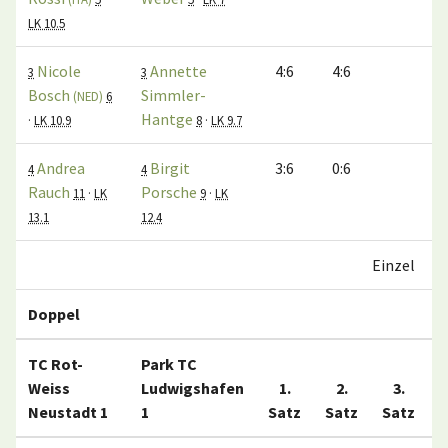
LK 10.5
Nicole
Annette
4:6
4:6
3
3
Bosch
Simmler-
(NED)
6
Hantge
·
LK 10.9
8
·
LK 9.7
Andrea
Birgit
3:6
0:6
4
4
Rauch
Porsche
11
·
LK
9
·
LK
13.1
12.4
Einzel
Doppel
TC Rot-
Park TC
Weiss
Ludwigshafen
1.
2.
3.
Neustadt 1
1
Satz
Satz
Satz
M