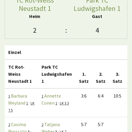
TC Rot-Weiss
Park TC
Neustadt 1
Ludwigshafen 1
Heim
Gast
2
:
4
Einzel
TC Rot-
Park TC
Weiss
Ludwigshafen
1.
2.
3.
Neustadt 1
1
Satz
Satz
Satz
M
Barbara
Annette
3:6
6:4
10:5
1
1
Weyland
Conen
1
·
LK
1
·
LK 3.3
7.5
Cosima
Tatjana
5:7
5:7
2
2
Rossi
Weber
(ITA)
5
·
5
·
LK 7