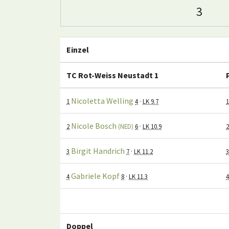
3
Einzel
TC Rot-Weiss Neustadt 1
Nicoletta Welling
1
4
·
LK 9.7
1
Nicole Bosch
2
(NED)
6
·
LK 10.9
2
Birgit Handrich
3
7
·
LK 11.2
3
Gabriele Kopf
4
8
·
LK 11.3
4
Doppel