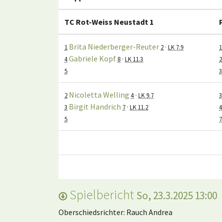
TC Rot-Weiss Neustadt 1
Brita Niederberger-Reuter
1
2
·
LK 7.9
1
Gabriele Kopf
4
8
·
LK 11.3
2
5
3
Nicoletta Welling
2
4
·
LK 9.7
3
Birgit Handrich
3
7
·
LK 11.2
4
5
7
Spielbericht
So, 23.3.2025 13:00
Oberschiedsrichter: Rauch Andrea