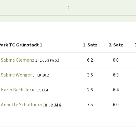
:
Park TC Grünstadt 1
1. Satz
2. Satz
Sabine Clemenz
6:2
0:0
1
·
LK 5.3
(w.o.)
Sabine Wenger
3:6
6:3
3
·
LK 10.2
Karin Bachtler
2:6
6:4
8
·
LK 13.4
Annette Schöllhorn
7:5
6:0
10
·
LK 14.6