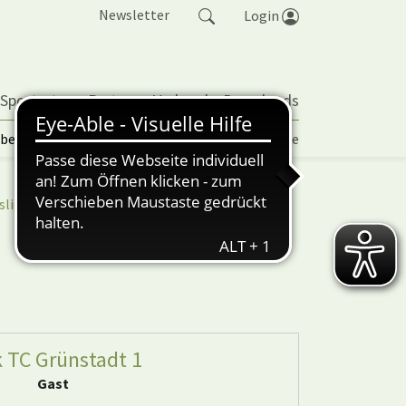
Newsletter
Login
 Sportarten
Partner
Verband
Downloads
lbetrieb | TORP
Vereinspokal
Turniere
sliga
nuScore
k TC Grünstadt 1
Gast