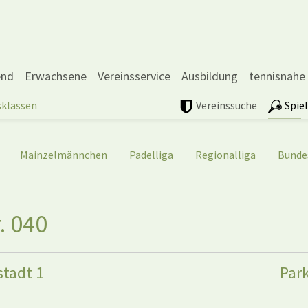
end
Erwachsene
Vereinsservice
Ausbildung
tennisnahe
sklassen
Vereinssuche
Spie
Mainzelmännchen
Padelliga
Regionalliga
Bunde
. 040
tadt 1
Par