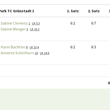
Park TC Grünstadt 1
1. Satz
2. Satz
Sabine Clemenz
6:2
6:7
1
·
LK 5.3
Sabine Wenger
3
·
LK 10.2
Karin Bachtler
6:2
6:3
8
·
LK 13.4
Annette Schöllhorn
10
·
LK 14.6