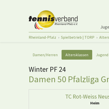
Springe zum Seiteninhalt
Jug
Sie sind hier:
Rheinland-Pfalz
Spielbetrieb | TORP
Alter
Damen/Herren
Altersklassen
Jugend
Winter PF 24
Damen 50 Pfalzliga Gr
TC Rot-Weiss Neus
Heim