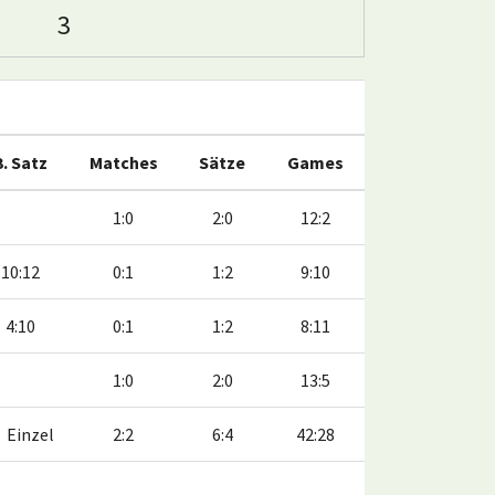
3
3. Satz
Matches
Sätze
Games
1:0
2:0
12:2
10:12
0:1
1:2
9:10
4:10
0:1
1:2
8:11
1:0
2:0
13:5
Einzel
2:2
6:4
42:28