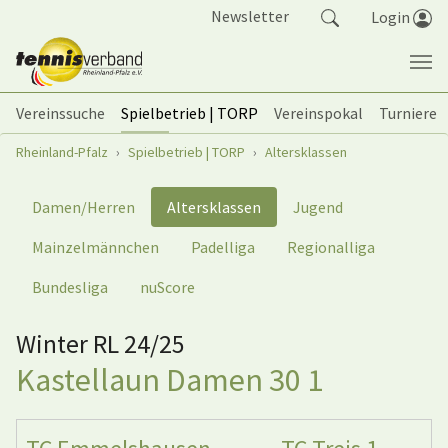
Springe zum Seiteninhalt
Newsletter
Login
Vereinssuche
Spielbetrieb | TORP
Vereinspokal
Turniere
Sie sind hier:
Rheinland-Pfalz
Spielbetrieb | TORP
Altersklassen
Damen/Herren
Altersklassen
Jugend
Mainzelmännchen
Padelliga
Regionalliga
Bundesliga
nuScore
Winter RL 24/25
Kastellaun Damen 30 1