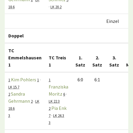
18.6
·
LK 20.2
Einzel
Doppel
TC
Emmelshausen
TC Treis
1.
2.
3.
1
1
Satz
Satz
Satz
Ma
Kim Pohlers
6:0
6:1
1
1
·
1
Franziska
LK 15.7
Sandra
Moritz
2
6
·
Gehrmann
2
·
LK
LK 22.3
Pia Enk
18.6
2
3
7
·
LK 24.3
3