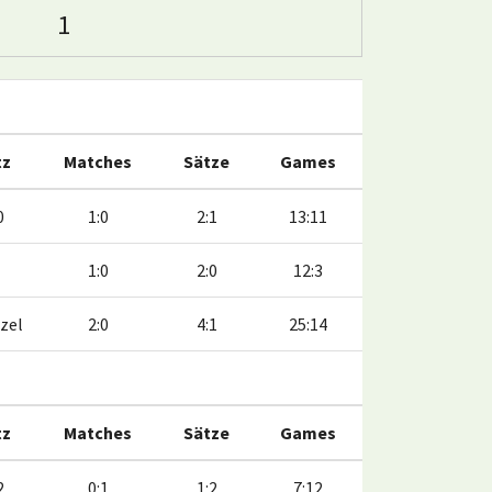
1
tz
Matches
Sätze
Games
0
1:0
2:1
13:11
1:0
2:0
12:3
zel
2:0
4:1
25:14
tz
Matches
Sätze
Games
2
0:1
1:2
7:12