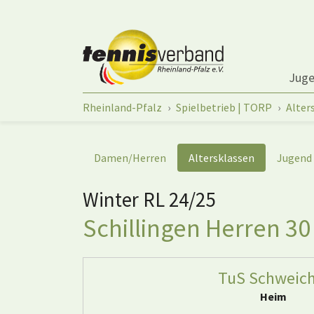
Springe zum Seiteninhalt
Jug
Sie sind hier:
Rheinland-Pfalz
Spielbetrieb | TORP
Alter
Damen/Herren
Altersklassen
Jugend
Winter RL 24/25
Schillingen Herren 30
TuS Schweich
Heim