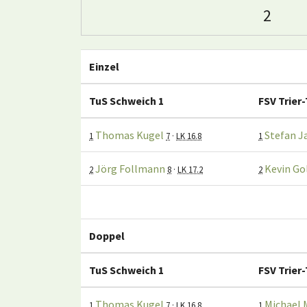
2
Einzel
TuS Schweich 1
FSV Trier-
Thomas Kugel
Stefan J
1
7
·
LK 16.8
1
Jörg Follmann
Kevin G
2
8
·
LK 17.2
2
Doppel
TuS Schweich 1
FSV Trier-
Thomas Kugel
Michael 
1
7
·
LK 16.8
1