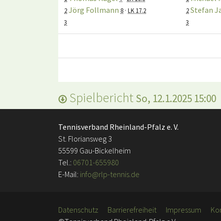
Jörg Follmann
Stefan J
2
8
·
LK 17.2
2
3
3
Spielbericht
So, 12.1.2025 15:00
Tennisverband Rheinland-Pfalz e. V.
St. Floriansweg 3
55599 Gau-Bickelheim
Tel.:
06701-655980
E-Mail:
info@rlp-tennis.de
Datenschutz
Barrierefreiheit
Impressum
Ko