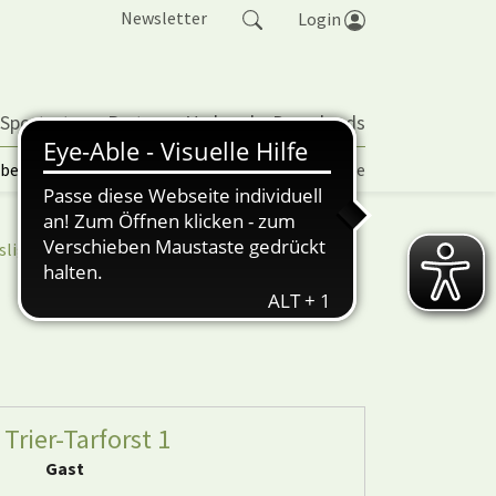
Newsletter
Login
 Sportarten
Partner
Verband
Downloads
lbetrieb | TORP
Vereinspokal
Turniere
sliga
nuScore
 Trier-Tarforst 1
Gast