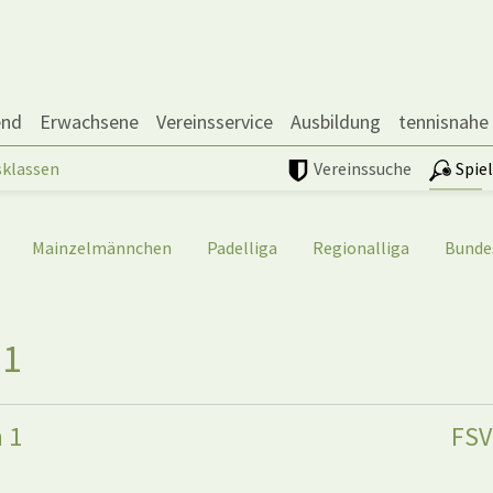
end
Erwachsene
Vereinsservice
Ausbildung
tennisnahe
sklassen
Vereinssuche
Spie
Mainzelmännchen
Padelliga
Regionalliga
Bunde
 1
 1
FSV