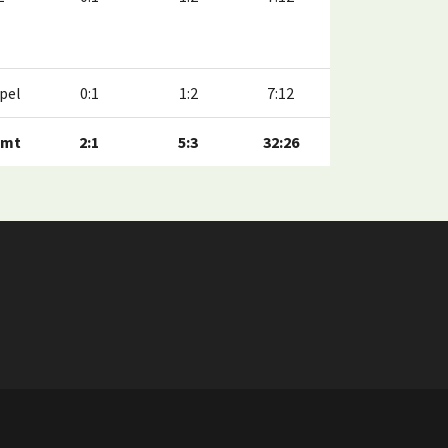
pel
0:1
1:2
7:12
amt
2:1
5:3
32:26