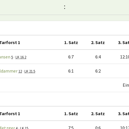
:
Tarforst 1
1. Satz
2. Satz
3. Sa
ansen
6:7
6:4
12:1
5
·
LK 16.2
oldammer
6:1
6:2
12
·
LK 21.5
Ein
Tarforst 1
1. Satz
2. Satz
3. Sa
Metzger
7:5
0:6
10:1
4
·
LK 15