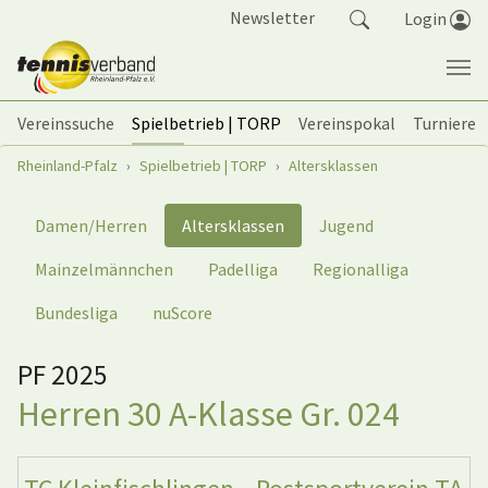
Springe zum Seiteninhalt
Newsletter
Login
Vereinssuche
Spielbetrieb | TORP
Vereinspokal
Turniere
Sie sind hier:
Rheinland-Pfalz
Spielbetrieb | TORP
Altersklassen
Damen/Herren
Altersklassen
Jugend
Mainzelmännchen
Padelliga
Regionalliga
Bundesliga
nuScore
PF 2025
Herren 30 A-Klasse Gr. 024