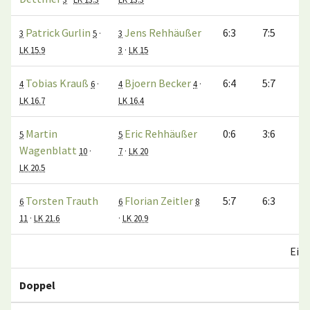
Patrick Gurlin
Jens Rehhäußer
6:3
7:5
3
5
·
3
LK 15.9
3
·
LK 15
Tobias Krauß
Bjoern Becker
6:4
5:7
10
4
6
·
4
4
·
LK 16.7
LK 16.4
Martin
Eric Rehhäußer
0:6
3:6
5
5
Wagenblatt
10
·
7
·
LK 20
LK 20.5
Torsten Trauth
Florian Zeitler
5:7
6:3
6:
6
6
8
11
·
LK 21.6
·
LK 20.9
Einz
Doppel