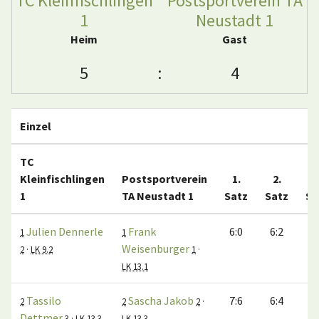
TC Kleinfischlingen
Postsportverein TA
1
Neustadt 1
Heim
Gast
5
:
4
Einzel
TC
Kleinfischlingen
Postsportverein
1.
2.
3
1
TA Neustadt 1
Satz
Satz
Sa
Julien Dennerle
Frank
6:0
6:2
1
1
Weisenburger
2
·
LK 9.2
1
·
LK 13.1
Tassilo
Sascha Jakob
7:6
6:4
2
2
2
·
Dettmer
3
·
LK 13.3
LK 13.3