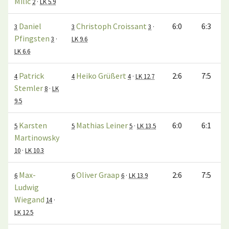
Milic
2
·
LK 5.9
Daniel
Christoph Croissant
6:0
6:3
3
3
3
·
Pfingsten
3
·
LK 9.6
LK 6.6
Patrick
Heiko Grüßert
2:6
7:5
4
4
4
·
LK 12.7
Stemler
8
·
LK
9.5
Karsten
Mathias Leiner
6:0
6:1
5
5
5
·
LK 13.5
Martinowsky
10
·
LK 10.3
Max-
Oliver Graap
2:6
7:5
6
6
6
·
LK 13.9
Ludwig
Wiegand
14
·
LK 12.5