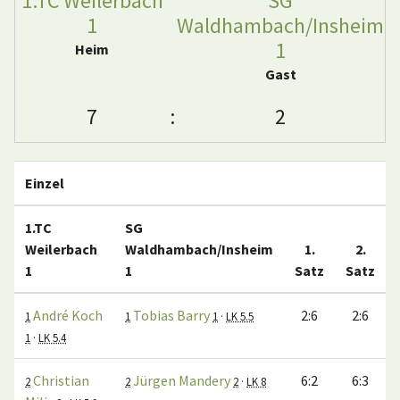
1.TC Weilerbach
SG
1
Waldhambach/Insheim
1
Heim
Gast
7
:
2
Einzel
1.TC
SG
Weilerbach
Waldhambach/Insheim
1.
2.
1
1
Satz
Satz
André Koch
Tobias Barry
2:6
2:6
1
1
1
·
LK 5.5
1
·
LK 5.4
Christian
Jürgen Mandery
6:2
6:3
2
2
2
·
LK 8