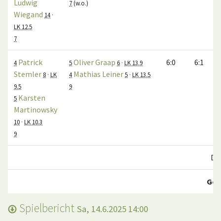
Ludwig
7
(w.o.)
Wiegand
14
·
LK 12.5
7
Patrick
Oliver Graap
6:0
6:1
4
5
6
·
LK 13.9
Stemler
Mathias Leiner
8
·
LK
4
5
·
LK 13.5
9.5
9
Karsten
5
Martinowsky
10
·
LK 10.3
9
Do
Ges
Spielbericht
Sa, 14.6.2025 14:00