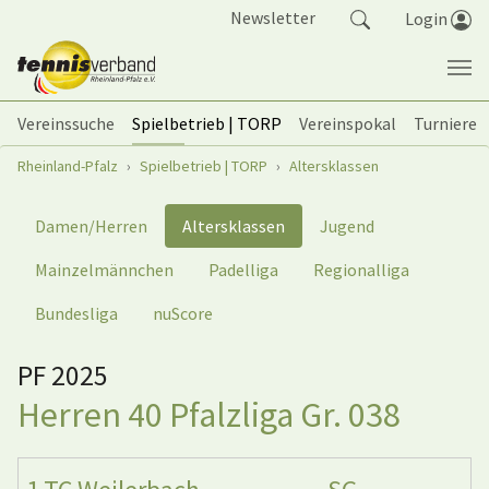
Springe zum Seiteninhalt
Newsletter
Login
Vereinssuche
Spielbetrieb | TORP
Vereinspokal
Turniere
Sie sind hier:
Rheinland-Pfalz
Spielbetrieb | TORP
Altersklassen
Damen/Herren
Altersklassen
Jugend
Mainzelmännchen
Padelliga
Regionalliga
Bundesliga
nuScore
PF 2025
Herren 40 Pfalzliga Gr. 038