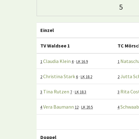
5
Einzel
TV Waldsee 1
TC Mörsc
Claudia Klein
Natascha
1
4
·
LK 16.9
1
Christina Stark
Jutta Sc
2
6
·
LK 18.2
2
Tina Rutzen
Rita Cos
3
7
·
LK 18.3
3
Vera Baumann
Schwaab
4
12
·
LK 20.5
4
Doppel