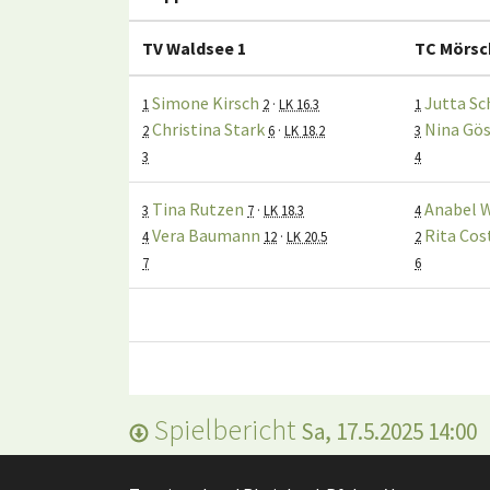
TV Waldsee 1
TC Mörsc
Simone Kirsch
Jutta Sc
1
2
·
LK 16.3
1
Christina Stark
Nina Gös
2
6
·
LK 18.2
3
3
4
Tina Rutzen
Anabel 
3
7
·
LK 18.3
4
Vera Baumann
Rita Cos
4
12
·
LK 20.5
2
7
6
Spielbericht
Sa, 17.5.2025 14:00