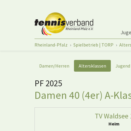
Springe zum Seiteninhalt
Jug
Sie sind hier:
Rheinland-Pfalz
Spielbetrieb | TORP
Alter
Damen/Herren
Altersklassen
Jugend
PF 2025
Damen 40 (4er) A-Klas
TV Waldsee 
Heim