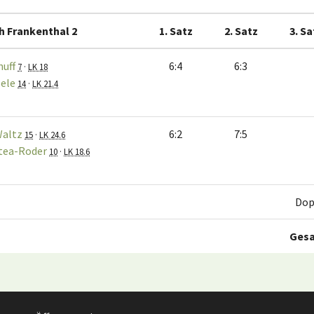
h Frankenthal 2
1. Satz
2. Satz
3. Sa
huff
6:4
6:3
7
·
LK 18
ele
14
·
LK 21.4
Waltz
6:2
7:5
15
·
LK 24.6
tea-Roder
10
·
LK 18.6
Dop
Ges