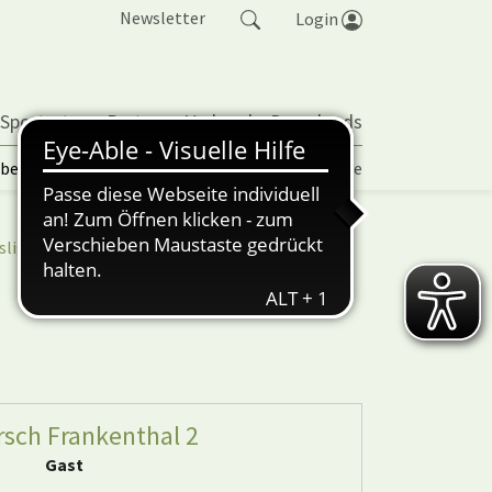
Newsletter
Login
 Sportarten
Partner
Verband
Downloads
lbetrieb | TORP
Vereinspokal
Turniere
sliga
nuScore
sch Frankenthal 2
Gast