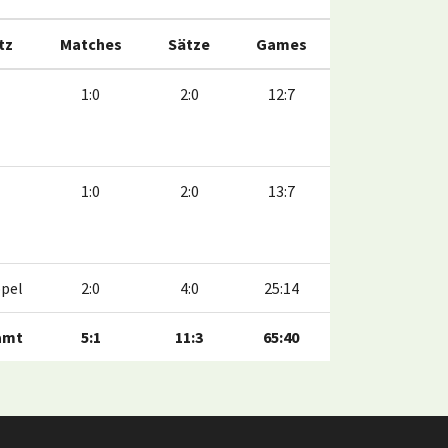
tz
Matches
Sätze
Games
1:0
2:0
12:7
1:0
2:0
13:7
pel
2:0
4:0
25:14
amt
5:1
11:3
65:40