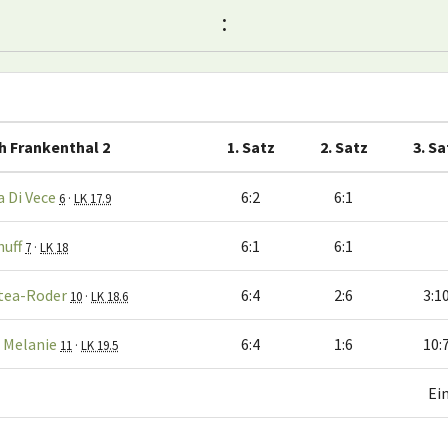
:
h Frankenthal 2
1. Satz
2. Satz
3. Sa
 Di Vece
6:2
6:1
6
·
LK 17.9
huff
6:1
6:1
7
·
LK 18
tea-Roder
6:4
2:6
3:1
10
·
LK 18.6
 Melanie
6:4
1:6
10:
11
·
LK 19.5
Ei