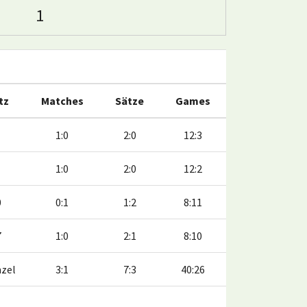
1
tz
Matches
Sätze
Games
1:0
2:0
12:3
1:0
2:0
12:2
0
0:1
1:2
8:11
7
1:0
2:1
8:10
nzel
3:1
7:3
40:26