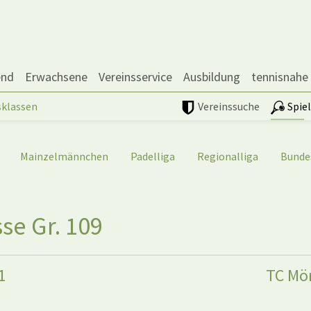
end
Erwachsene
Vereinsservice
Ausbildung
tennisnahe
sklassen
Vereinssuche
Spie
Mainzelmännchen
Padelliga
Regionalliga
Bunde
se Gr. 109
1
TC Mör