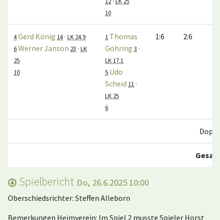
12
·
LK 25
10
Gerd König
Thomas
1:6
2:6
4
14
·
LK 24.9
1
Werner Janson
Göhring
6
23
·
LK
3
·
25
LK 17.1
Udo
10
5
Scheid
11
·
LK 25
6
Doppe
Gesam
Spielbericht
Do, 26.6.2025 10:00
Oberschiedsrichter: Steffen Alleborn
Bemerkungen Heimverein: Im Spiel 2 musste Spieler Horst