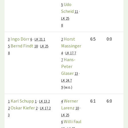
Udo
5
Scheid
11
·
LK 25
8
Ingo Dörr
Horst
6:5
0:0
3
6
·
LK 21.1
2
Bernd Findt
Massinger
5
18
·
LK 25
8
4
·
LK 17.7
Hans-
7
Peter
Glaser
13
·
LK 24.7
9
(w.o.)
Karl Schupp
Werner
6:1
6:0
1
1
·
LK 13.2
4
Oskar Kiefer
Larenz
2
2
·
LK 17.2
10
·
3
LK 25
Willi Faul
6