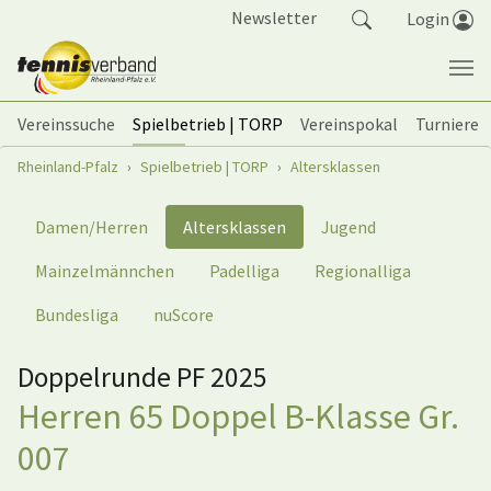
Springe zum Seiteninhalt
Newsletter
Login
Vereinssuche
Spielbetrieb | TORP
Vereinspokal
Turniere
Sie sind hier:
Rheinland-Pfalz
Spielbetrieb | TORP
Altersklassen
Damen/Herren
Altersklassen
Jugend
Mainzelmännchen
Padelliga
Regionalliga
Bundesliga
nuScore
Doppelrunde PF 2025
Herren 65 Doppel B-Klasse Gr.
007