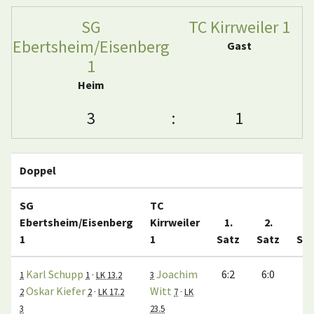
SG
TC Kirrweiler 1
Ebertsheim/Eisenberg
Gast
1
Heim
3
:
1
Doppel
SG
TC
Ebertsheim/Eisenberg
Kirrweiler
1.
2.
3.
1
1
Satz
Satz
Sat
Karl Schupp
Joachim
6:2
6:0
1
1
·
LK 13.2
3
Oskar Kiefer
Witt
2
2
·
LK 17.2
7
·
LK
3
23.5