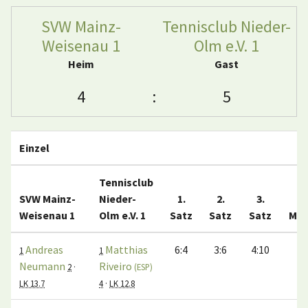
SVW Mainz-
Tennisclub Nieder-
Weisenau 1
Olm e.V. 1
Heim
Gast
4
:
5
Einzel
Tennisclub
SVW Mainz-
Nieder-
1.
2.
3.
Weisenau 1
Olm e.V. 1
Satz
Satz
Satz
Mat
Andreas
Matthias
6:4
3:6
4:10
0
1
1
Neumann
Riveiro
2
·
(ESP)
LK 13.7
4
·
LK 12.8