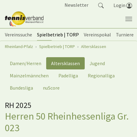
Springe zum Seiteninhalt
Newsletter
Login
Vereinssuche
Spielbetrieb | TORP
Vereinspokal
Turniere
Sie sind hier:
Rheinland-Pfalz
Spielbetrieb | TORP
Altersklassen
Damen/Herren
Altersklassen
Jugend
Mainzelmännchen
Padelliga
Regionalliga
Bundesliga
nuScore
RH 2025
Herren 50 Rheinhessenliga Gr.
023